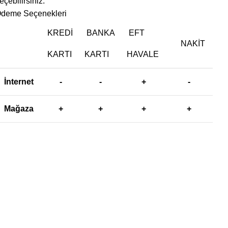
eçebilirsiniz.
deme Seçenekleri
KREDI
BANKA
EFT
NAKIT
KARTI
KARTI
HAVALE
İnternet
-
-
+
-
Mağaza
+
+
+
+