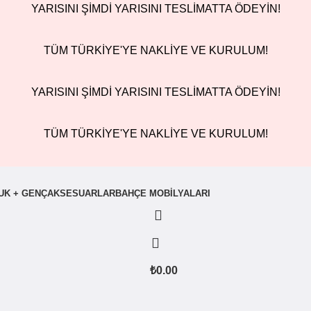
YARISINI ŞİMDİ YARISINI TESLİMATTA ÖDEYİN!
TÜM TÜRKİYE'YE NAKLİYE VE KURULUM!
YARISINI ŞİMDİ YARISINI TESLİMATTA ÖDEYİN!
TÜM TÜRKİYE'YE NAKLİYE VE KURULUM!
UK + GENÇ
AKSESUARLAR
BAHÇE MOBILYALARI
₺
0.00