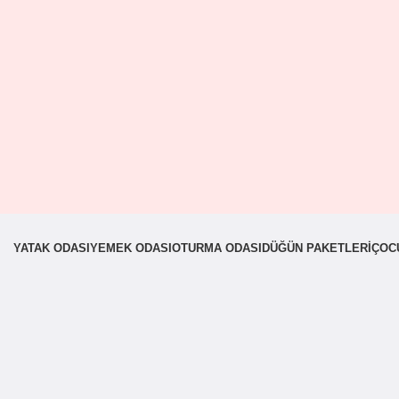
YATAK ODASI
YEMEK ODASI
OTURMA ODASI
DÜĞÜN PAKETLERI
ÇOC