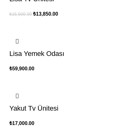
Orijinal
Şu
₺
13,850.00
₺
15,500.00
fiyat:
andaki
₺15,500.00.
fiyat:
₺13,850.00.
Lisa Yemek Odası
₺
59,900.00
Yakut Tv Ünitesi
₺
17,000.00