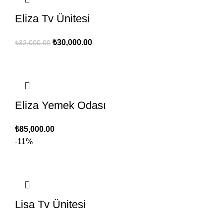
Eliza Tv Ünitesi
Orijinal
Şu
₺
30,000.00
₺
32,000.00
fiyat:
andaki
₺32,000.00.
fiyat:
₺30,000.00.
Eliza Yemek Odası
₺
85,000.00
-11%
Lisa Tv Ünitesi