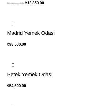
Orijinal
Şu
₺
13,850.00
₺
15,500.00
fiyat:
andaki
₺15,500.00.
fiyat:
₺13,850.00.
Madrid Yemek Odası
₺
98,500.00
Petek Yemek Odası
₺
54,500.00