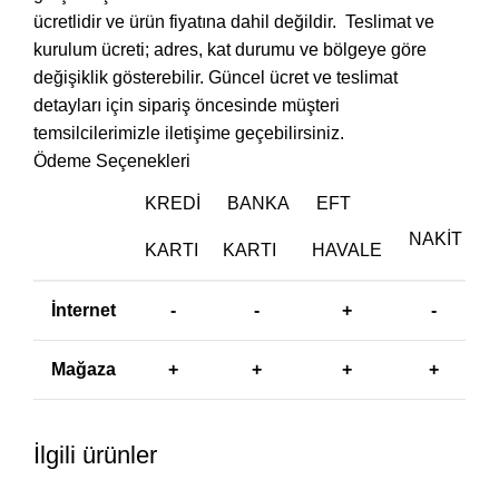
ücretlidir ve ürün fiyatına dahil değildir. ‎ Teslimat ve
kurulum ücreti; adres, kat durumu ve bölgeye göre
değişiklik gösterebilir. Güncel ücret ve teslimat
detayları için sipariş öncesinde müşteri
temsilcilerimizle iletişime geçebilirsiniz.
Ödeme Seçenekleri
KREDI
BANKA
EFT
NAKIT
KARTI
KARTI
HAVALE
İnternet
-
-
+
-
Mağaza
+
+
+
+
İlgili ürünler