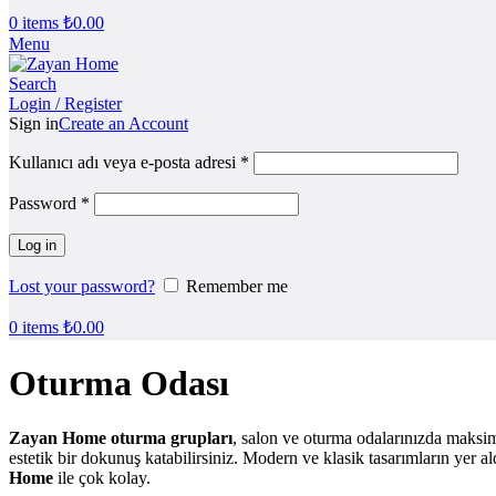
0
items
₺
0.00
Menu
Search
Login / Register
Sign in
Create an Account
Kullanıcı adı veya e-posta adresi
*
Password
*
Log in
Lost your password?
Remember me
0
items
₺
0.00
Oturma Odası
Zayan Home oturma grupları
, salon ve oturma odalarınızda maksim
estetik bir dokunuş katabilirsiniz. Modern ve klasik tasarımların yer 
Home
ile çok kolay.