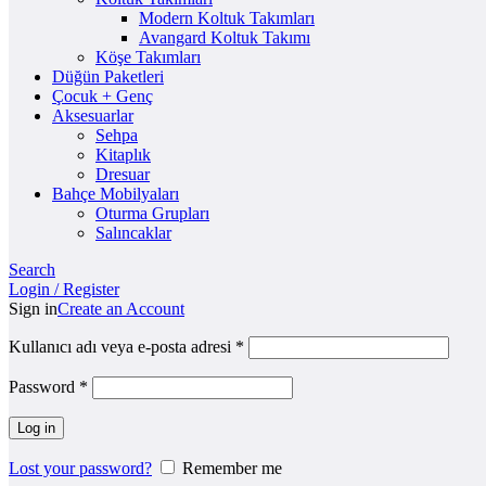
Modern Koltuk Takımları
Avangard Koltuk Takımı
Köşe Takımları
Düğün Paketleri
Çocuk + Genç
Aksesuarlar
Sehpa
Kitaplık
Dresuar
Bahçe Mobilyaları
Oturma Grupları
Salıncaklar
Search
Login / Register
Sign in
Create an Account
Kullanıcı adı veya e-posta adresi
*
Password
*
Log in
Lost your password?
Remember me