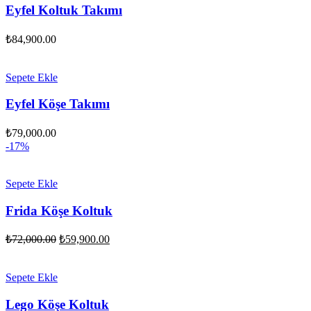
Eyfel Koltuk Takımı
₺
84,900.00
Sepete Ekle
Eyfel Köşe Takımı
₺
79,000.00
-17%
Sepete Ekle
Frida Köşe Koltuk
Orijinal
Şu
₺
72,000.00
₺
59,900.00
fiyat:
andaki
fiyat:
₺72,000.00.
₺59,900.00.
Sepete Ekle
Lego Köşe Koltuk