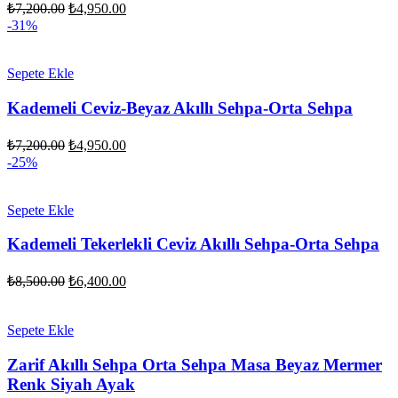
Orijinal
Şu
₺
7,200.00
₺
4,950.00
fiyat:
andaki
-31%
fiyat:
₺7,200.00.
₺4,950.00.
Sepete Ekle
Kademeli Ceviz-Beyaz Akıllı Sehpa-Orta Sehpa
Orijinal
Şu
₺
7,200.00
₺
4,950.00
fiyat:
andaki
-25%
fiyat:
₺7,200.00.
₺4,950.00.
Sepete Ekle
Kademeli Tekerlekli Ceviz Akıllı Sehpa-Orta Sehpa
Orijinal
Şu
₺
8,500.00
₺
6,400.00
fiyat:
andaki
fiyat:
₺8,500.00.
₺6,400.00.
Sepete Ekle
Zarif Akıllı Sehpa Orta Sehpa Masa Beyaz Mermer
Renk Siyah Ayak