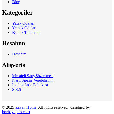
Blog
Kategoriler
Yatak Odaları
Yemek Odaları
Koltuk Takımları
Hesabım
Hesabım
Alışveriş
Mesafeli Satış Sözleşmesi
Nasıl Sipariş Verebilirim?
İptal ve İade Politikası
S.S.S
© 2025
Zayan Home
. All rights reserved | designed by
bozbayajans.com