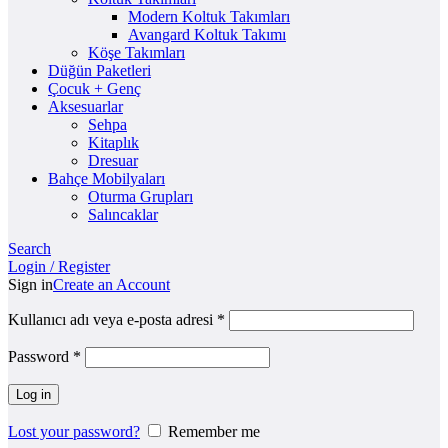
Modern Koltuk Takımları
Avangard Koltuk Takımı
Köşe Takımları
Düğün Paketleri
Çocuk + Genç
Aksesuarlar
Sehpa
Kitaplık
Dresuar
Bahçe Mobilyaları
Oturma Grupları
Salıncaklar
Search
Login / Register
Sign in
Create an Account
Kullanıcı adı veya e-posta adresi
*
Password
*
Log in
Lost your password?
Remember me