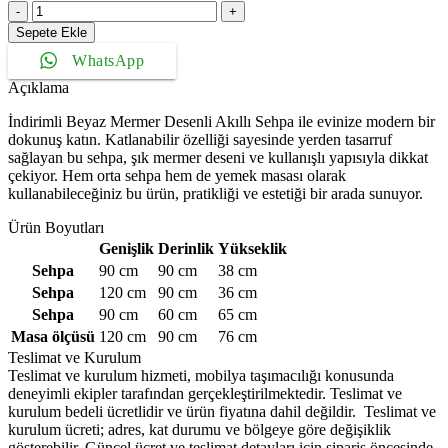
Zarif
Akıllı
Sepete Ekle
Sehpa
WhatsApp
Orta
Sehpa
Açıklama
Masa
Beyaz
İndirimli Beyaz Mermer Desenli Akıllı Sehpa ile evinize modern bir
Mermer
dokunuş katın. Katlanabilir özelliği sayesinde yerden tasarruf
Renk
sağlayan bu sehpa, şık mermer deseni ve kullanışlı yapısıyla dikkat
Siyah
çekiyor. Hem orta sehpa hem de yemek masası olarak
Ayak
kullanabileceğiniz bu ürün, pratikliği ve estetiği bir arada sunuyor.
adet
Ürün Boyutları
Genişlik
Derinlik
Yükseklik
Sehpa
90 cm
90 cm
38 cm
Sehpa
120 cm
90 cm
36 cm
Sehpa
90 cm
60 cm
65 cm
Masa ölçüsü
120 cm
90 cm
76 cm
Teslimat ve Kurulum
Teslimat ve kurulum hizmeti, mobilya taşımacılığı konusunda
deneyimli ekipler tarafından gerçekleştirilmektedir. Teslimat ve
kurulum bedeli ücretlidir ve ürün fiyatına dahil değildir. ‎ Teslimat ve
kurulum ücreti; adres, kat durumu ve bölgeye göre değişiklik
gösterebilir. Güncel ücret ve teslimat detayları için sipariş öncesinde