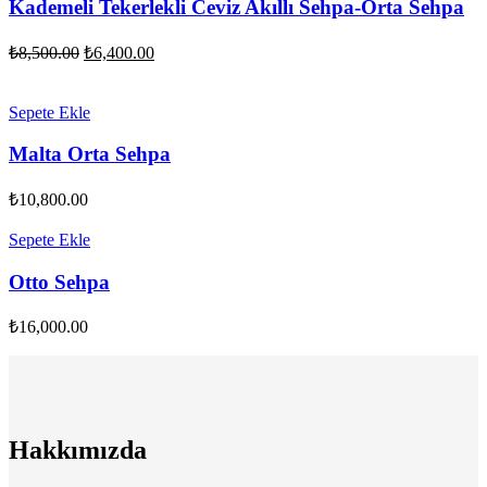
Kademeli Tekerlekli Ceviz Akıllı Sehpa-Orta Sehpa
Orijinal
Şu
₺
8,500.00
₺
6,400.00
fiyat:
andaki
fiyat:
₺8,500.00.
₺6,400.00.
Sepete Ekle
Malta Orta Sehpa
₺
10,800.00
Sepete Ekle
Otto Sehpa
₺
16,000.00
Hakkımızda