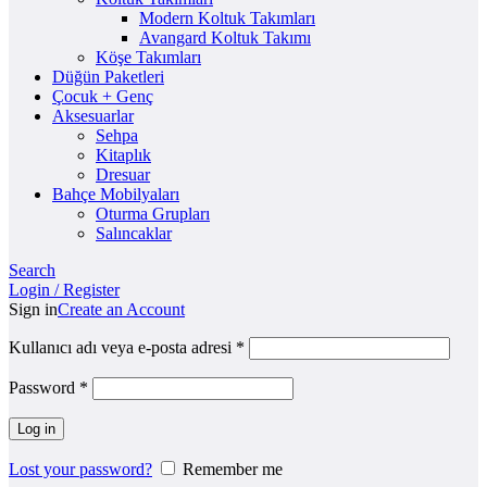
Modern Koltuk Takımları
Avangard Koltuk Takımı
Köşe Takımları
Düğün Paketleri
Çocuk + Genç
Aksesuarlar
Sehpa
Kitaplık
Dresuar
Bahçe Mobilyaları
Oturma Grupları
Salıncaklar
Search
Login / Register
Sign in
Create an Account
Kullanıcı adı veya e-posta adresi
*
Password
*
Log in
Lost your password?
Remember me