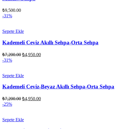
₺
9,500.00
-31%
Sepete Ekle
Kademeli Ceviz Akıllı Sehpa-Orta Sehpa
Orijinal
Şu
₺
7,200.00
₺
4,950.00
fiyat:
andaki
-31%
fiyat:
₺7,200.00.
₺4,950.00.
Sepete Ekle
Kademeli Ceviz-Beyaz Akıllı Sehpa-Orta Sehpa
Orijinal
Şu
₺
7,200.00
₺
4,950.00
fiyat:
andaki
-25%
fiyat:
₺7,200.00.
₺4,950.00.
Sepete Ekle