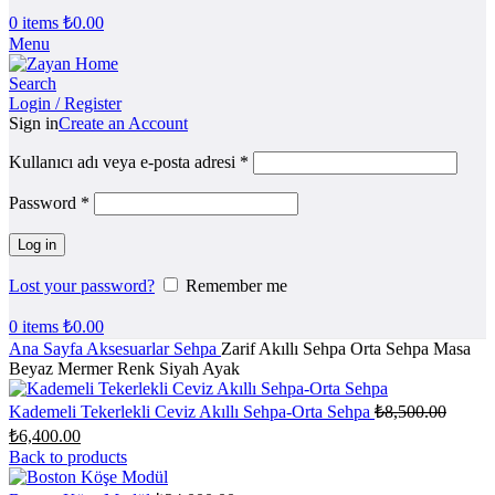
0
items
₺
0.00
Menu
Search
Login / Register
Sign in
Create an Account
Kullanıcı adı veya e-posta adresi
*
Password
*
Log in
Lost your password?
Remember me
0
items
₺
0.00
Ana Sayfa
Aksesuarlar
Sehpa
Zarif Akıllı Sehpa Orta Sehpa Masa
Beyaz Mermer Renk Siyah Ayak
Orijina
Kademeli Tekerlekli Ceviz Akıllı Sehpa-Orta Sehpa
₺
8,500.00
fiyat:
Şu
₺
6,400.00
₺8,500
andaki
Back to products
fiyat:
₺6,400.00.