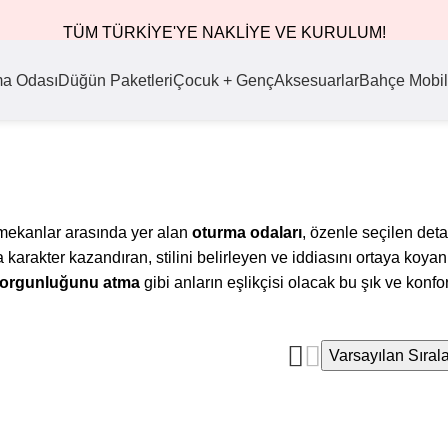
TÜM TÜRKİYE'YE NAKLİYE VE KURULUM!
ma Odası
Düğün Paketleri
Çocuk + Genç
Aksesuarlar
Bahçe Mobil
mekanlar arasında yer alan
oturma odaları
, özenle seçilen deta
 karakter kazandıran, stilini belirleyen ve iddiasını ortaya koya
orgunluğunu atma
gibi anların eşlikçisi olacak bu şık ve konfo
Varsayılan Sıra