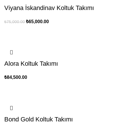
Viyana İskandinav Koltuk Takımı
Orijinal
Şu
₺
65,000.00
₺
75,000.00
fiyat:
andaki
₺75,000.00.
fiyat:
₺65,000.00.
Alora Koltuk Takımı
₺
84,500.00
Bond Gold Koltuk Takımı