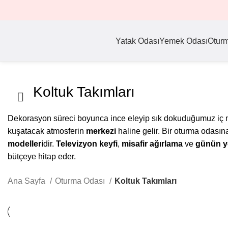
Yatak Odası
Yemek Odası
Otur
Koltuk Takımları
Dekorasyon süreci boyunca ince eleyip sık dokuduğumuz iç 
kuşatacak atmosferin
merkezi
haline gelir. Bir oturma odasına
modelleri
dir.
Televizyon keyfi
,
misafir ağırlama
ve
günün y
bütçeye hitap eder.
Ana Sayfa
Oturma Odası
Koltuk Takımları