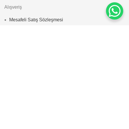
Alışveriş
Mesafeli Satış Sözleşmesi
Nasıl Sipariş Verebilirim?
İptal ve İade Politikası
S.S.S
© 2025
Zayan Home
. All rights reserved | designed by
bozbayajans.com
Search