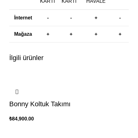
KARTI
KARTI
HAVALE
İnternet
-
-
+
-
Mağaza
+
+
+
+
İlgili ürünler
Bonny Koltuk Takımı
₺
84,900.00