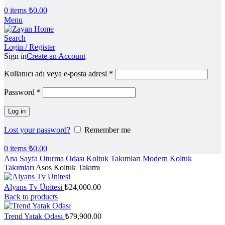
0
items
₺
0.00
Menu
Search
Login / Register
Sign in
Create an Account
Kullanıcı adı veya e-posta adresi
*
Password
*
Log in
Lost your password?
Remember me
0
items
₺
0.00
Ana Sayfa
Oturma Odası
Koltuk Takımları
Modern Koltuk
Takımları
Asos Koltuk Takımı
Alyans Tv Ünitesi
₺
24,000.00
Back to products
Trend Yatak Odası
₺
79,900.00