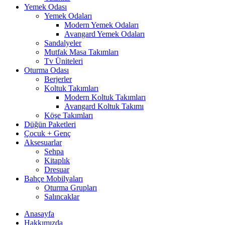
Yemek Odası
Yemek Odaları
Modern Yemek Odaları
Avangard Yemek Odaları
Sandalyeler
Mutfak Masa Takımları
Tv Üniteleri
Oturma Odası
Berjerler
Koltuk Takımları
Modern Koltuk Takımları
Avangard Koltuk Takımı
Köşe Takımları
Düğün Paketleri
Çocuk + Genç
Aksesuarlar
Sehpa
Kitaplık
Dresuar
Bahçe Mobilyaları
Oturma Grupları
Salıncaklar
Anasayfa
Hakkımızda