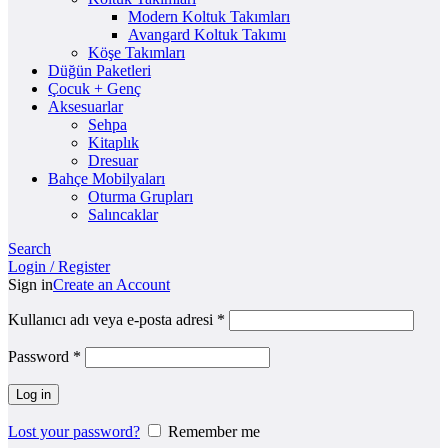
Modern Koltuk Takımları
Avangard Koltuk Takımı
Köşe Takımları
Düğün Paketleri
Çocuk + Genç
Aksesuarlar
Sehpa
Kitaplık
Dresuar
Bahçe Mobilyaları
Oturma Grupları
Salıncaklar
Search
Login / Register
Sign in
Create an Account
Kullanıcı adı veya e-posta adresi
*
Password
*
Log in
Lost your password?
Remember me