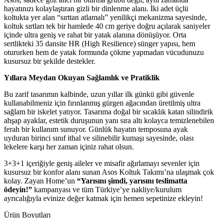
hayatınızı kolaylaştıran gizli bir dinlenme alanı. İki adet üçlü
koltukta yer alan “sırttan atlamalı” yenilikçi mekanizma sayesinde,
koltuk sırtları tek bir hamlede 40 cm geriye doğru açılarak saniyeler
içinde ultra geniş ve rahat bir yatak alanına dönüşüyor. Orta
sertlikteki 35 dansite HR (High Resilience) sünger yapısı, hem
otururken hem de yatak formunda çökme yapmadan vücudunuzu
kusursuz bir şekilde destekler.
Yıllara Meydan Okuyan Sağlamlık ve Pratiklik
Bu zarif tasarımın kalbinde, uzun yıllar ilk günkü gibi güvenle
kullanabilmeniz için fırınlanmış gürgen ağacından üretilmiş ultra
sağlam bir iskelet yatıyor. Tasarıma doğal bir sıcaklık katan silindirik
ahşap ayaklar, estetik duruşunun yanı sıra altı kolayca temizlenebilen
ferah bir kullanım sunuyor. Günlük hayatın temposuna ayak
uyduran birinci sınıf ithal ve silinebilir kumaşı sayesinde, olası
lekelere karşı her zaman içiniz rahat olsun.
3+3+1 içeriğiyle geniş aileler ve misafir ağırlamayı sevenler için
kusursuz bir konfor alanı sunan Asos Koltuk Takımı’na ulaşmak çok
kolay. Zayan Home’un
“Yarısını şimdi, yarısını teslimatta
ödeyin!”
kampanyası ve tüm Türkiye’ye nakliye/kurulum
ayrıcalığıyla evinize değer katmak için hemen sepetinize ekleyin!
Ürün Boyutları