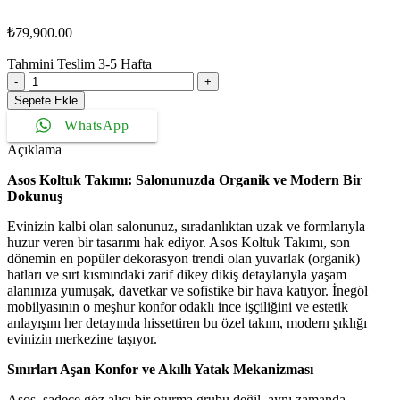
₺
79,900.00
Tahmini Teslim
3-5
Hafta
Asos
Koltuk
Sepete Ekle
Takımı
WhatsApp
adet
Açıklama
Asos Koltuk Takımı: Salonunuzda Organik ve Modern Bir
Dokunuş
Evinizin kalbi olan salonunuz, sıradanlıktan uzak ve formlarıyla
huzur veren bir tasarımı hak ediyor. Asos Koltuk Takımı, son
dönemin en popüler dekorasyon trendi olan yuvarlak (organik)
hatları ve sırt kısmındaki zarif dikey dikiş detaylarıyla yaşam
alanınıza yumuşak, davetkar ve sofistike bir hava katıyor. İnegöl
mobilyasının o meşhur konfor odaklı ince işçiliğini ve estetik
anlayışını her detayında hissettiren bu özel takım, modern şıklığı
evinizin merkezine taşıyor.
Sınırları Aşan Konfor ve Akıllı Yatak Mekanizması
Asos, sadece göz alıcı bir oturma grubu değil, aynı zamanda