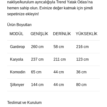
nakliye/kurulum ayrıcalığıyla Trend Yatak Odası’na
hemen sahip olun. Evinize değer katmak için şimdi
sepetinize ekleyin!
Ürün Boyutları
MODÜL
GENIŞLIK
DERINLIK
YÜKSEKLIK
Gardırop
260 cm
58 cm
216 cm
Karyola
237 cm
211 cm
123 cm
Komodin
65 cm
44 cm
36 cm
Şifonyer
144 cm
44 cm
80 cm
Teslimat ve Kurulum