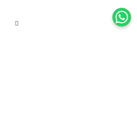
Zara Köşe Modül Yatak Odası
₺
144,000.00
Zen Yatak Odası
₺
89,900.00