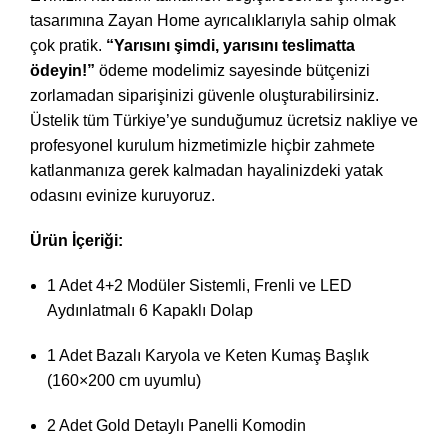
tasarımına Zayan Home ayrıcalıklarıyla sahip olmak
çok pratik.
“Yarısını şimdi, yarısını teslimatta
ödeyin!”
ödeme modelimiz sayesinde bütçenizi
zorlamadan siparişinizi güvenle oluşturabilirsiniz.
Üstelik tüm Türkiye’ye sunduğumuz ücretsiz nakliye ve
profesyonel kurulum hizmetimizle hiçbir zahmete
katlanmanıza gerek kalmadan hayalinizdeki yatak
odasını evinize kuruyoruz.
Ürün İçeriği:
1 Adet 4+2 Modüler Sistemli, Frenli ve LED
Aydınlatmalı 6 Kapaklı Dolap
1 Adet Bazalı Karyola ve Keten Kumaş Başlık
(160×200 cm uyumlu)
2 Adet Gold Detaylı Panelli Komodin