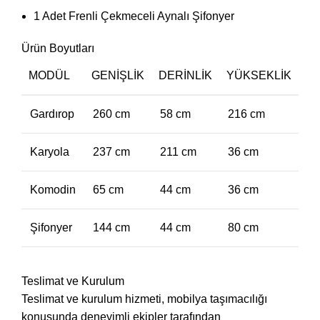
1 Adet Frenli Çekmeceli Aynalı Şifonyer
Ürün Boyutları
MODÜL
GENIŞLIK
DERINLIK
YÜKSEKLIK
Gardırop
260 cm
58 cm
216 cm
Karyola
237 cm
211 cm
36 cm
Komodin
65 cm
44 cm
36 cm
Şifonyer
144 cm
44 cm
80 cm
Teslimat ve Kurulum
Teslimat ve kurulum hizmeti, mobilya taşımacılığı
konusunda deneyimli ekipler tarafından