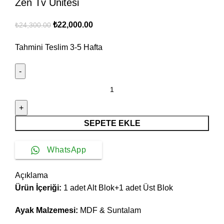
Zen Tv Ünitesi
Orijinal
Şu
₺
22,000.00
₺
24,300.00
fiyat:
andaki
Tahmini Teslim
3-5
Hafta
₺24,300.00.
fiyat:
₺22,000.00.
Zen
Tv
Ünitesi
adet
SEPETE EKLE
WhatsApp
Açıklama
Ürün İçeriği:
1 adet Alt Blok+1 adet Üst Blok
Ayak Malzemesi:
MDF & Suntalam