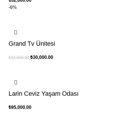
₺
32,000.00
-6%
Grand Tv Ünitesi
Orijinal
Şu
₺
30,000.00
₺
32,000.00
fiyat:
andaki
₺32,000.00.
fiyat:
₺30,000.00.
Larin Ceviz Yaşam Odası
₺
95,000.00