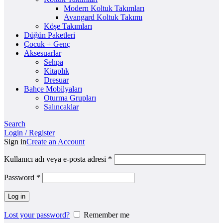
Modern Koltuk Takımları
Avangard Koltuk Takımı
Köşe Takımları
Düğün Paketleri
Çocuk + Genç
Aksesuarlar
Sehpa
Kitaplık
Dresuar
Bahçe Mobilyaları
Oturma Grupları
Salıncaklar
Search
Login / Register
Sign in
Create an Account
Kullanıcı adı veya e-posta adresi
*
Password
*
Log in
Lost your password?
Remember me