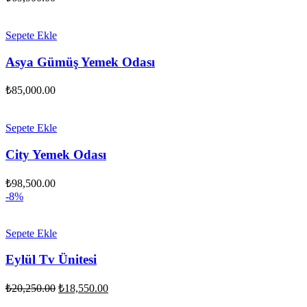
Sepete Ekle
Asya Gümüş Yemek Odası
₺
85,000.00
Sepete Ekle
City Yemek Odası
₺
98,500.00
-8%
Sepete Ekle
Eylül Tv Ünitesi
Orijinal
Şu
₺
20,250.00
₺
18,550.00
fiyat:
andaki