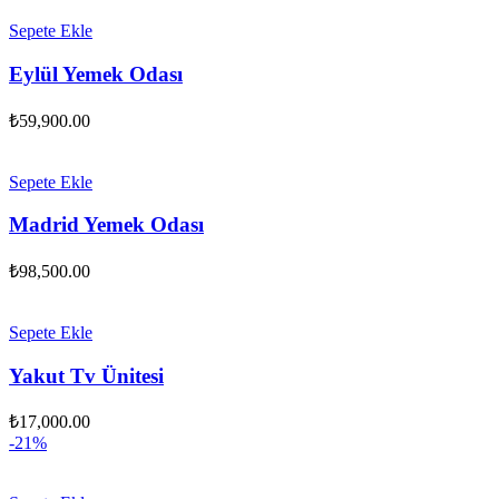
fiyat:
₺20,250.00.
₺18,550.00.
Sepete Ekle
Eylül Yemek Odası
₺
59,900.00
Sepete Ekle
Madrid Yemek Odası
₺
98,500.00
Sepete Ekle
Yakut Tv Ünitesi
₺
17,000.00
-21%