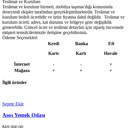
Teslimat ve Kurulum
Teslimat ve kurulum hizmeti, mobilya taşımacılığı konusunda
deneyimli ekipler tarafından gerçekleştirilmektedir. Teslimat ve
kurulum bedeli ücretlidir ve ürün fiyatına dahil değildir. ‎ Teslimat ve
kurulum ücreti; adres, kat durumu ve bölgeye göre değişiklik
gösterebilir. Güncel ücret ve teslimat detayları için sipariş öncesinde
müşteri temsilcilerimizle iletişime geçebilirsiniz.
Ödeme Seçenekleri
Kredi
Banka
Eft
Kartı
Kartı
Havale
İnternet
-
-
+
Mağaza
+
+
+
İlgili ürünler
Sepete Ekle
Asos Yemek Odası
₺
69,900.00