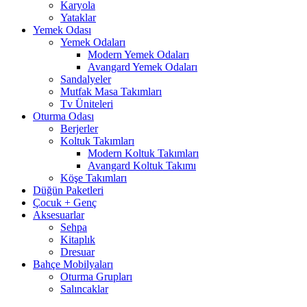
Karyola
Yataklar
Yemek Odası
Yemek Odaları
Modern Yemek Odaları
Avangard Yemek Odaları
Sandalyeler
Mutfak Masa Takımları
Tv Üniteleri
Oturma Odası
Berjerler
Koltuk Takımları
Modern Koltuk Takımları
Avangard Koltuk Takımı
Köşe Takımları
Düğün Paketleri
Çocuk + Genç
Aksesuarlar
Sehpa
Kitaplık
Dresuar
Bahçe Mobilyaları
Oturma Grupları
Salıncaklar