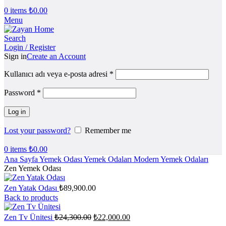
0
items
₺
0.00
Menu
Search
Login / Register
Sign in
Create an Account
Kullanıcı adı veya e-posta adresi
*
Password
*
Log in
Lost your password?
Remember me
0
items
₺
0.00
Ana Sayfa
Yemek Odası
Yemek Odaları
Modern Yemek Odaları
Zen Yemek Odası
Zen Yatak Odası
₺
89,900.00
Back to products
Orijinal
Şu
Zen Tv Ünitesi
₺
24,300.00
₺
22,000.00
fiyat:
andaki