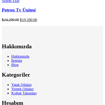
Sepete Ekle
Petron Tv Ünitesi
Orijinal
Şu
₺
24,200.00
₺
19,200.00
fiyat:
andaki
fiyat:
₺24,200.00.
₺19,200.00.
Hakkımızda
Hakkımızda
İletişim
Blog
Kategoriler
Yatak Odaları
Yemek Odaları
Koltuk Takımları
Hesabım