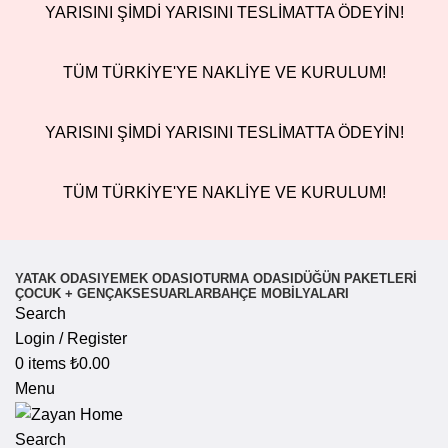
YARISINI ŞİMDİ YARISINI TESLİMATTA ÖDEYİN!
TÜM TÜRKİYE'YE NAKLİYE VE KURULUM!
YARISINI ŞİMDİ YARISINI TESLİMATTA ÖDEYİN!
TÜM TÜRKİYE'YE NAKLİYE VE KURULUM!
YATAK ODASI
YEMEK ODASI
OTURMA ODASI
DÜĞÜN PAKETLERI
ÇOCUK + GENÇ
AKSESUARLAR
BAHÇE MOBILYALARI
Search
Login / Register
0
items
₺
0.00
Menu
Search