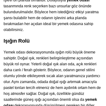
işlevi ön planda olmalıdır. Dolayısıyla
yemek odası
tasarımında renk seçerken bazı unsurlar göz önünde
bulundurulmalıdır. Böylece hem istediğiniz etkiyi yaratma
şansı bulabilir hem de odanın işlevini arka planda
bırakmadan her açıdan ideal bir yemek odasına sahip
olabilirsiniz.
Işığın Rolü
Yemek odası dekorasyonunda ışığın rolü büyük öneme
sahiptir. Doğal ışık, renkleri belirginleştirme açısından
büyük rol oynar. Yeterli doğal ışık alan oda, açık renkleri
daha canlı / ferah gösterir. Böylece, odanın genel stilini
olumlu yönde etkileyerek sıcak alan yaratmanıza yardımcı
olur. Aynı zamanda, odada doğal ışığı artırmak amacıyla
pastel tonları tercih etmeniz de hem aydınlık ortam hem de
hoş atmosfer sağlar. Doğal ışık, özellikle gündüz
saatlerinde güneş ışığı açısından önemli olsa da
yemek
odası
dekorasyonunda düşünülmesi gereken bir diğer