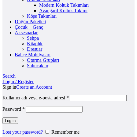
Modern Koltuk Takımları
Avangard Koltuk Takımı
Köşe Takımları
Düğün Paketleri
Çocuk + Genç
Aksesuarlar
Sehpa
Kitaplık
Dresuar
Bahçe Mobilyaları
Oturma Grupları
Salıncaklar
Search
Login / Register
Sign in
Create an Account
Kullanıcı adı veya e-posta adresi
*
Password
*
Log in
Lost your password?
Remember me