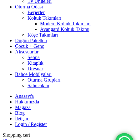
Tv Üniteleri
Oturma Odası
Berjerler
Koltuk Takımları
Modern Koltuk Takımları
Avangard Koltuk Takımı
Köşe Takımları
Düğün Paketleri
Çocuk + Genç
Aksesuarlar
Sehpa
Kitaplık
Dresuar
Bahçe Mobilyaları
Oturma Grupları
Salıncaklar
Anasayfa
Hakkımızda
Mağaza
Blog
İletişim
Login / Register
Shopping cart