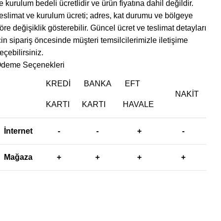
e kurulum bedeli ücretlidir ve ürün fiyatına dahil değildir. ‎
eslimat ve kurulum ücreti; adres, kat durumu ve bölgeye
öre değişiklik gösterebilir. Güncel ücret ve teslimat detayları
çin sipariş öncesinde müşteri temsilcilerimizle iletişime
eçebilirsiniz.
deme Seçenekleri
KREDI
BANKA
EFT
NAKIT
KARTI
KARTI
HAVALE
İnternet
-
-
+
-
Mağaza
+
+
+
+