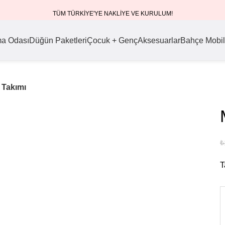
TÜM TÜRKİYE'YE NAKLİYE VE KURULUM!
ma Odası
Düğün Paketleri
Çocuk + Genç
Aksesuarlar
Bahçe Mobil
 Takımı
₺
T