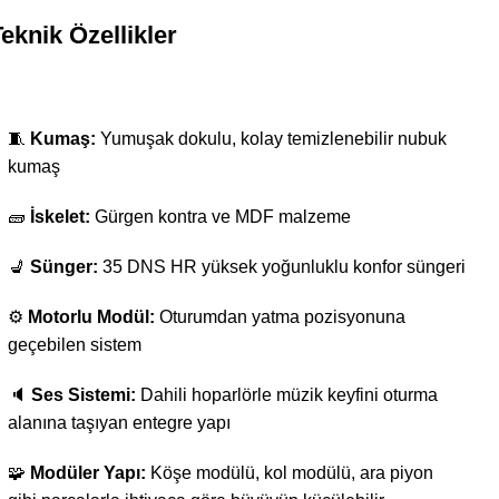
eknik Özellikler
🧵
Kumaş:
Yumuşak dokulu, kolay temizlenebilir nubuk
kumaş
🧱
İskelet:
Gürgen kontra ve MDF malzeme
💺
Sünger:
35 DNS HR yüksek yoğunluklu konfor süngeri
⚙️
Motorlu Modül:
Oturumdan yatma pozisyonuna
geçebilen sistem
🔈
Ses Sistemi:
Dahili hoparlörle müzik keyfini oturma
alanına taşıyan entegre yapı
🧩
Modüler Yapı:
Köşe modülü, kol modülü, ara piyon