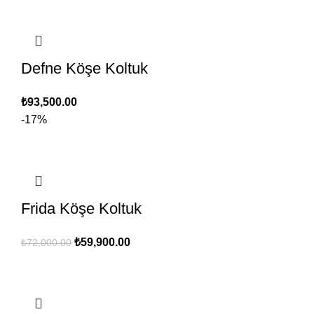
Defne Köşe Koltuk
₺
93,500.00
-17%
Frida Köşe Koltuk
Orijinal
Şu
₺
59,900.00
₺
72,000.00
fiyat:
andaki
₺72,000.00.
fiyat:
₺59,900.00.