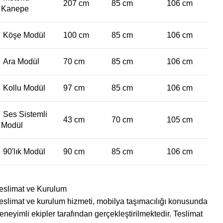
207 cm
85 cm
106 cm
Kanepe
Köşe Modül
100 cm
85 cm
106 cm
Ara Modül
70 cm
85 cm
106 cm
Kollu Modül
97 cm
85 cm
106 cm
Ses Sistemli
43 cm
70 cm
105 cm
Modül
90'lık Modül
90 cm
85 cm
106 cm
eslimat ve Kurulum
eslimat ve kurulum hizmeti, mobilya taşımacılığı konusunda
eneyimli ekipler tarafından gerçekleştirilmektedir. Teslimat