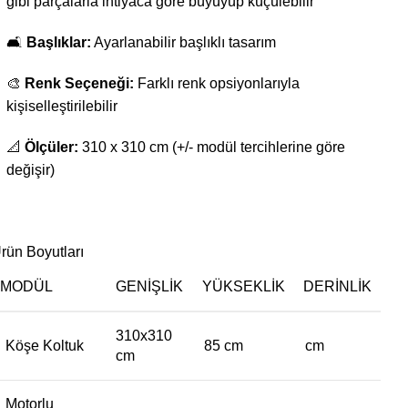
gibi parçalarla ihtiyaca göre büyüyüp küçülebilir
🛋️
Başlıklar:
Ayarlanabilir başlıklı tasarım
🎨
Renk Seçeneği:
Farklı renk opsiyonlarıyla
kişiselleştirilebilir
📐
Ölçüler:
310 x 310 cm (+/- modül tercihlerine göre
değişir)
rün Boyutları
MODÜL
GENIŞLIK
YÜKSEKLIK
DERINLIK
310x310
Köşe Koltuk
85 cm
cm
cm
Motorlu