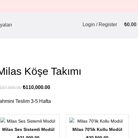
Login / Register
₺
0.00
yaları
Milas Köşe Takımı
Orijinal
Şu
₺
110,000.00
137,000.00
fiyat:
andaki
ahmini Teslim
3-5
Hafta
₺137,000.00.
fiyat:
₺110,000.00.
Milas Ses Sistemli Modül
Milas 70'lik Kollu Modül
₺
21,000.00
₺
20,500.00