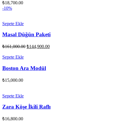
₺
18,700.00
-10%
Sepete Ekle
Masal Düğün Paketi
Orijinal
Şu
₺
161,000.00
₺
144,900.00
fiyat:
andaki
fiyat:
₺161,000.00.
Sepete Ekle
₺144,900.00.
Boston Ara Modül
₺
15,000.00
Sepete Ekle
Zara Köşe İkili Raflı
₺
16,800.00