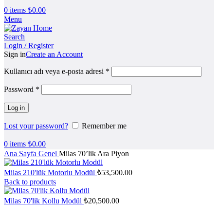
0
items
₺
0.00
Menu
Search
Login / Register
Sign in
Create an Account
Kullanıcı adı veya e-posta adresi
*
Password
*
Log in
Lost your password?
Remember me
0
items
₺
0.00
Ana Sayfa
Genel
Milas 70’lik Ara Piyon
Milas 210'lük Motorlu Modül
₺
53,500.00
Back to products
Milas 70'lik Kollu Modül
₺
20,500.00