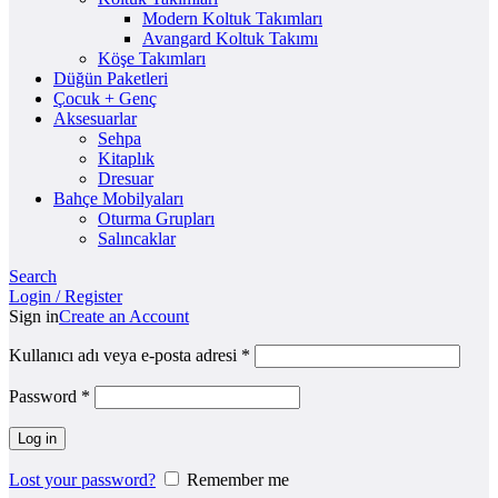
Modern Koltuk Takımları
Avangard Koltuk Takımı
Köşe Takımları
Düğün Paketleri
Çocuk + Genç
Aksesuarlar
Sehpa
Kitaplık
Dresuar
Bahçe Mobilyaları
Oturma Grupları
Salıncaklar
Search
Login / Register
Sign in
Create an Account
Kullanıcı adı veya e-posta adresi
*
Password
*
Log in
Lost your password?
Remember me