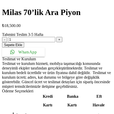
Milas 70’lik Ara Piyon
₺
18,500.00
Tahmini Teslim
3-5
Hafta
Milas
70'lik
Sepete Ekle
Ara
WhatsApp
Piyon
adet
Teslimat ve Kurulum
Teslimat ve kurulum hizmeti, mobilya taşımacılığı konusunda
deneyimli ekipler tarafından gerçekleştirilmektedir. Teslimat ve
kurulum bedeli ücretlidir ve ürün fiyatına dahil değildir. ‎ Teslimat ve
kurulum ücreti; adres, kat durumu ve bölgeye göre değişiklik
gösterebilir. Güncel ücret ve teslimat detayları için sipariş öncesinde
müşteri temsilcilerimizle iletişime geçebilirsiniz.
Ödeme Seçenekleri
Kredi
Banka
Eft
Kartı
Kartı
Havale