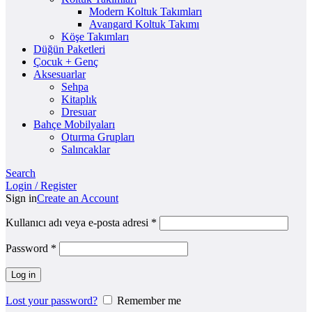
Modern Koltuk Takımları
Avangard Koltuk Takımı
Köşe Takımları
Düğün Paketleri
Çocuk + Genç
Aksesuarlar
Sehpa
Kitaplık
Dresuar
Bahçe Mobilyaları
Oturma Grupları
Salıncaklar
Search
Login / Register
Sign in
Create an Account
Kullanıcı adı veya e-posta adresi
*
Password
*
Log in
Lost your password?
Remember me