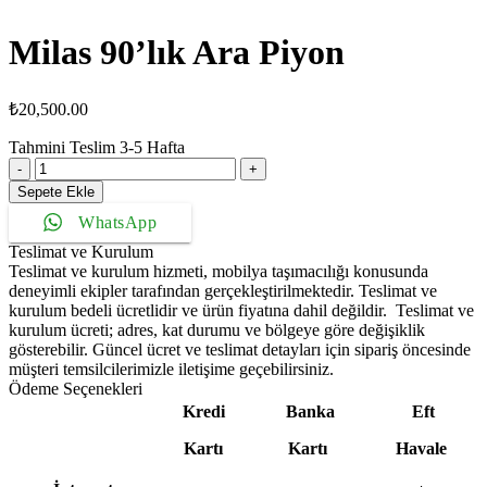
₺110,000.00.
Milas 90’lık Ara Piyon
₺
20,500.00
Tahmini Teslim
3-5
Hafta
Milas
90'lık
Sepete Ekle
Ara
WhatsApp
Piyon
adet
Teslimat ve Kurulum
Teslimat ve kurulum hizmeti, mobilya taşımacılığı konusunda
deneyimli ekipler tarafından gerçekleştirilmektedir. Teslimat ve
kurulum bedeli ücretlidir ve ürün fiyatına dahil değildir. ‎ Teslimat ve
kurulum ücreti; adres, kat durumu ve bölgeye göre değişiklik
gösterebilir. Güncel ücret ve teslimat detayları için sipariş öncesinde
müşteri temsilcilerimizle iletişime geçebilirsiniz.
Ödeme Seçenekleri
Kredi
Banka
Eft
Kartı
Kartı
Havale