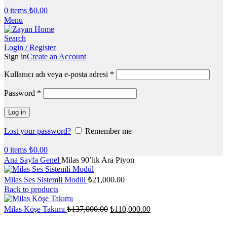
0
items
₺
0.00
Menu
Search
Login / Register
Sign in
Create an Account
Kullanıcı adı veya e-posta adresi
*
Password
*
Log in
Lost your password?
Remember me
0
items
₺
0.00
Ana Sayfa
Genel
Milas 90’lık Ara Piyon
Milas Ses Sistemli Modül
₺
21,000.00
Back to products
Orijinal
Şu
Milas Köşe Takımı
₺
137,000.00
₺
110,000.00
fiyat:
andaki
fiyat:
₺137,000.00.