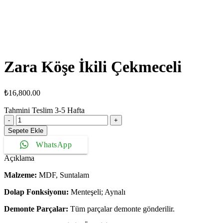
Zara Köşe İkili Çekmeceli
₺
16,800.00
Tahmini Teslim
3-5
Hafta
Zara
Köşe
Sepete Ekle
İkili
WhatsApp
Çekmeceli
adet
Açıklama
Malzeme:
MDF, Suntalam
Dolap Fonksiyonu:
Menteşeli; Aynalı
Demonte Parçalar:
Tüm parçalar demonte gönderilir.