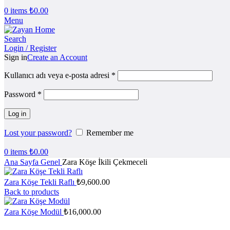
0
items
₺
0.00
Menu
Search
Login / Register
Sign in
Create an Account
Kullanıcı adı veya e-posta adresi
*
Password
*
Log in
Lost your password?
Remember me
0
items
₺
0.00
Ana Sayfa
Genel
Zara Köşe İkili Çekmeceli
Zara Köşe Tekli Raflı
₺
9,600.00
Back to products
Zara Köşe Modül
₺
16,000.00