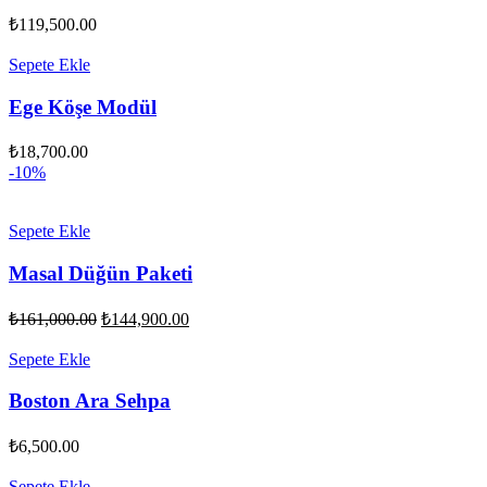
₺
119,500.00
Sepete Ekle
Ege Köşe Modül
₺
18,700.00
-10%
Sepete Ekle
Masal Düğün Paketi
Orijinal
Şu
₺
161,000.00
₺
144,900.00
fiyat:
andaki
fiyat:
₺161,000.00.
Sepete Ekle
₺144,900.00.
Boston Ara Sehpa
₺
6,500.00
Sepete Ekle