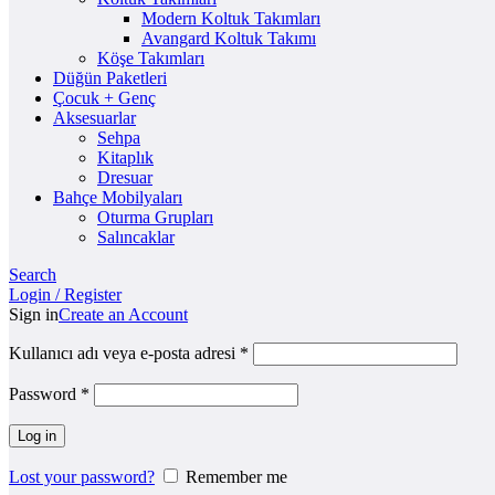
Modern Koltuk Takımları
Avangard Koltuk Takımı
Köşe Takımları
Düğün Paketleri
Çocuk + Genç
Aksesuarlar
Sehpa
Kitaplık
Dresuar
Bahçe Mobilyaları
Oturma Grupları
Salıncaklar
Search
Login / Register
Sign in
Create an Account
Kullanıcı adı veya e-posta adresi
*
Password
*
Log in
Lost your password?
Remember me