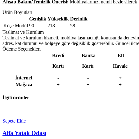
Ahşap Bakım/Temizlik Önerisi:
Mobilyalarınızı nemli bezle silerek
Ürün Boyutları
Genişlik
Yükseklik
Derinlik
Köşe Modül
90
218
58
Teslimat ve Kurulum
Teslimat ve kurulum hizmeti, mobilya taşımacılığı konusunda deneyimli e
adres, kat durumu ve bölgeye göre değişiklik gösterebilir. Güncel ücret 
Ödeme Seçenekleri
Kredi
Banka
Eft
Kartı
Kartı
Havale
İnternet
-
-
+
Mağaza
+
+
+
İlgili ürünler
Sepete Ekle
Alfa Yatak Odası