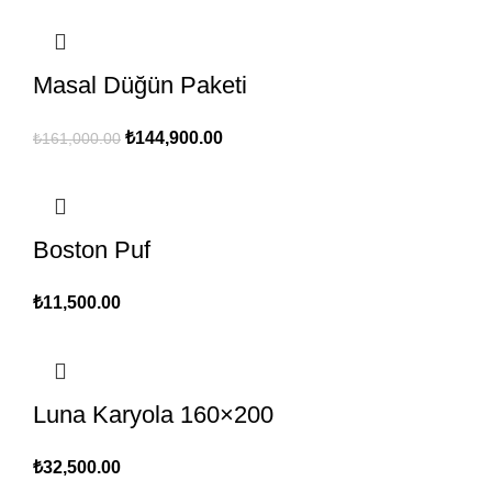
Masal Düğün Paketi
Orijinal
Şu
₺
144,900.00
₺
161,000.00
fiyat:
andaki
₺161,000.00.
fiyat:
₺144,900.00.
Boston Puf
₺
11,500.00
Luna Karyola 160×200
₺
32,500.00