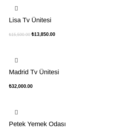
Lisa Tv Ünitesi
Orijinal
Şu
₺
13,850.00
₺
15,500.00
fiyat:
andaki
₺15,500.00.
fiyat:
₺13,850.00.
Madrid Tv Ünitesi
₺
32,000.00
Petek Yemek Odası