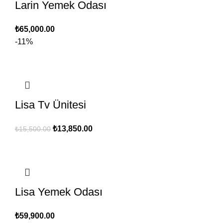
Larin Yemek Odası
₺
65,000.00
-11%
Lisa Tv Ünitesi
Orijinal
Şu
₺
13,850.00
₺
15,500.00
fiyat:
andaki
₺15,500.00.
fiyat:
₺13,850.00.
Lisa Yemek Odası
₺
59,900.00