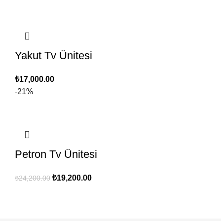
Yakut Tv Ünitesi
₺
17,000.00
-21%
Petron Tv Ünitesi
Orijinal
Şu
₺
19,200.00
₺
24,200.00
fiyat:
andaki
₺24,200.00.
fiyat:
₺19,200.00.