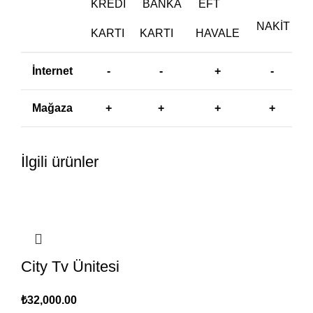
KREDI
BANKA
EFT
NAKIT
KARTI
KARTI
HAVALE
İnternet
-
-
+
-
Mağaza
+
+
+
+
İlgili ürünler
City Tv Ünitesi
₺
32,000.00