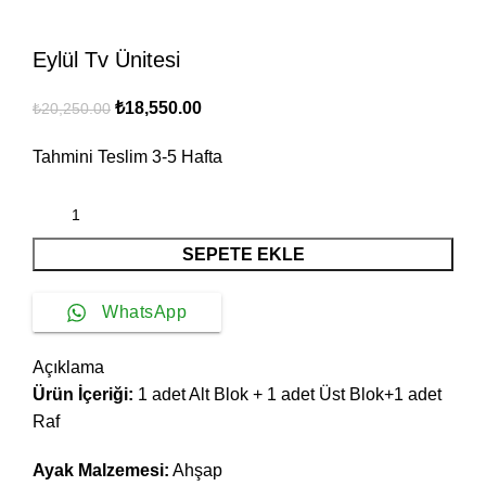
Eylül Tv Ünitesi
Orijinal
Şu
₺
18,550.00
₺
20,250.00
fiyat:
andaki
Tahmini Teslim
3-5
Hafta
₺20,250.00.
fiyat:
₺18,550.00.
SEPETE EKLE
WhatsApp
Açıklama
Ürün İçeriği:
1 adet Alt Blok + 1 adet Üst Blok+1 adet
Raf
Ayak Malzemesi:
Ahşap