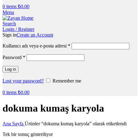
0
items
₺
0.00
Menu
Search
Login / Register
Sign in
Create an Account
Kullanıcı adı veya e-posta adresi
*
Password
*
Log in
Lost your password?
Remember me
0
items
₺
0.00
dokuma kumaş karyola
Ana Sayfa
Ürünler “dokuma kumaş karyola” olarak etiketlendi
Tek bir sonuç gösteriliyor