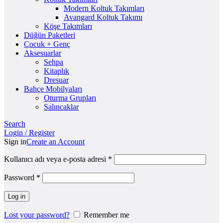
Modern Koltuk Takımları
Avangard Koltuk Takımı
Köşe Takımları
Düğün Paketleri
Çocuk + Genç
Aksesuarlar
Sehpa
Kitaplık
Dresuar
Bahçe Mobilyaları
Oturma Grupları
Salıncaklar
Search
Login / Register
Sign in
Create an Account
Kullanıcı adı veya e-posta adresi
*
Password
*
Log in
Lost your password?
Remember me