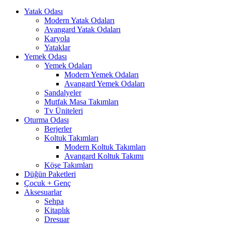
Yatak Odası
Modern Yatak Odaları
Avangard Yatak Odaları
Karyola
Yataklar
Yemek Odası
Yemek Odaları
Modern Yemek Odaları
Avangard Yemek Odaları
Sandalyeler
Mutfak Masa Takımları
Tv Üniteleri
Oturma Odası
Berjerler
Koltuk Takımları
Modern Koltuk Takımları
Avangard Koltuk Takımı
Köşe Takımları
Düğün Paketleri
Çocuk + Genç
Aksesuarlar
Sehpa
Kitaplık
Dresuar