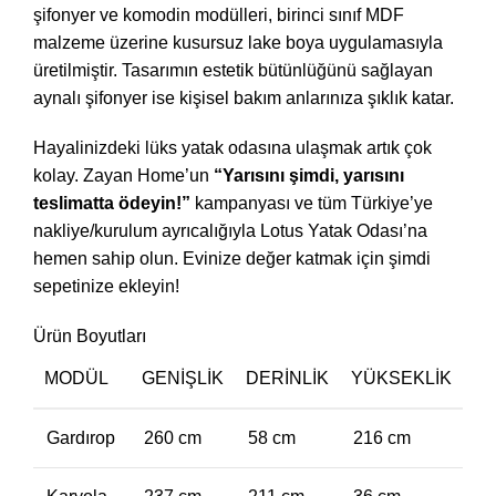
şifonyer ve komodin modülleri, birinci sınıf MDF
malzeme üzerine kusursuz lake boya uygulamasıyla
üretilmiştir. Tasarımın estetik bütünlüğünü sağlayan
aynalı şifonyer ise kişisel bakım anlarınıza şıklık katar.
Hayalinizdeki lüks yatak odasına ulaşmak artık çok
kolay. Zayan Home’un
“Yarısını şimdi, yarısını
teslimatta ödeyin!”
kampanyası ve tüm Türkiye’ye
nakliye/kurulum ayrıcalığıyla Lotus Yatak Odası’na
hemen sahip olun. Evinize değer katmak için şimdi
sepetinize ekleyin!
Ürün Boyutları
MODÜL
GENIŞLIK
DERINLIK
YÜKSEKLIK
Gardırop
260 cm
58 cm
216 cm