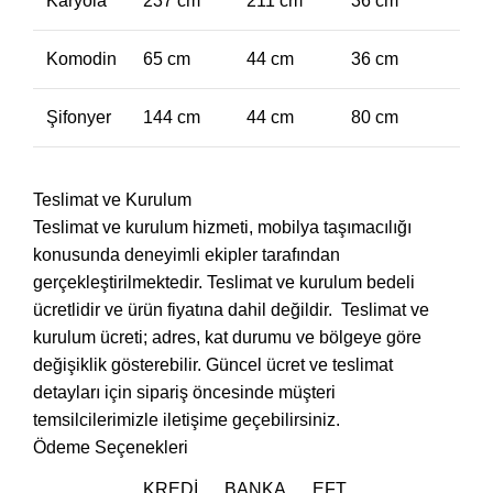
Karyola
237 cm
211 cm
36 cm
Komodin
65 cm
44 cm
36 cm
Şifonyer
144 cm
44 cm
80 cm
Teslimat ve Kurulum
Teslimat ve kurulum hizmeti, mobilya taşımacılığı
konusunda deneyimli ekipler tarafından
gerçekleştirilmektedir. Teslimat ve kurulum bedeli
ücretlidir ve ürün fiyatına dahil değildir. ‎ Teslimat ve
kurulum ücreti; adres, kat durumu ve bölgeye göre
değişiklik gösterebilir. Güncel ücret ve teslimat
detayları için sipariş öncesinde müşteri
temsilcilerimizle iletişime geçebilirsiniz.
Ödeme Seçenekleri
KREDI
BANKA
EFT