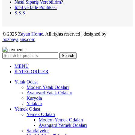
Nasıl Sipariş Verebilirim?
İptal ve İade Politikası
S.S.S
© 2025
Zayan Home
. All rights reserved | designed by
bozbayajans.com
Search
MENÜ
KATEGORİLER
Yatak Odası
Modern Yatak Odaları
Avangard Yatak Odaları
Karyola
Yataklar
Yemek Odası
Yemek Odaları
Modern Yemek Odaları
Avangard Yemek Odaları
Sandalyeler