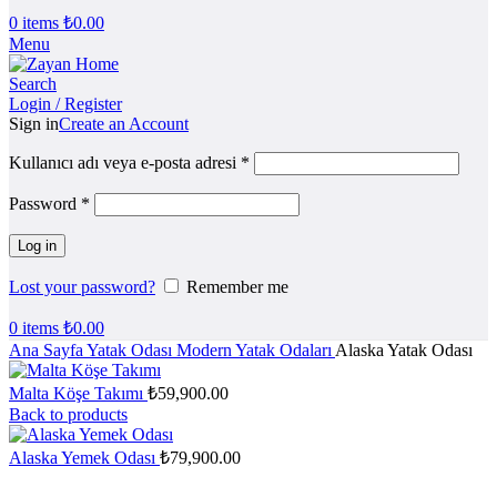
0
items
₺
0.00
Menu
Search
Login / Register
Sign in
Create an Account
Kullanıcı adı veya e-posta adresi
*
Password
*
Log in
Lost your password?
Remember me
0
items
₺
0.00
Ana Sayfa
Yatak Odası
Modern Yatak Odaları
Alaska Yatak Odası
Malta Köşe Takımı
₺
59,900.00
Back to products
Alaska Yemek Odası
₺
79,900.00