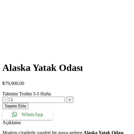
Alaska Yatak Odası
₺
79,900.00
Tahmini Teslim
3-5
Hafta
Alaska
Yatak
Sepete Ekle
Odası
WhatsApp
adet
Açıklama
Modern çizgilerle zarafeti bir araya getiren
Alaska Yatak Odası
,