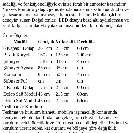
sadeliği ve fonksiyonelliğiyle evinize ferah bir atmosfer kazandırır.
Yüksek konforlu yatağı, geniş depolama alanına sahip gardırobu ve
şık tasarımlı makyaj masasıyla hem estetik hem de kullanışlı bir
deneyim sunar. Doğal tonları, LED detaylı baza altı aydınlatması ve
zarif kulp tasarımlarıyla yatak odanıza modern bir dokunuş katar.
Ürün Ölçüleri
Modül
Genişlik
Yükseklik
Derinlik
6 Kapaklı Dolap
261 cm
215 cm
60 cm
Bazalı Karyola
160 cm
123 cm
200 cm
Şifonyer
138 cm
83 cm
45 cm
Şifonyer Aynası
85 cm
85 cm
cm
Komodin
65 cm
50 cm
45 cm
Şifonyer Puf
cm
cm
cm
4 Kapaklı Dolap
175 cm
215 cm
60 cm
Dolap Sağ Modül
43 cm
215 cm
60cm
Dolap Sol Modül
43 cm
215 cm
60cm
Teslimat ve Kurulum
Teslimat ve kurulum hizmeti, mobilya taşımacılığı konusunda
deneyimli ekipler tarafından gerçekleştirilmektedir. Teslimat ve
kurulum bedeli ücretlidir ve ürün fiyatına dahil değildir. ‎ Teslimat ve
kurulum ücreti; adres, kat durumu ve bölgeye göre değişiklik