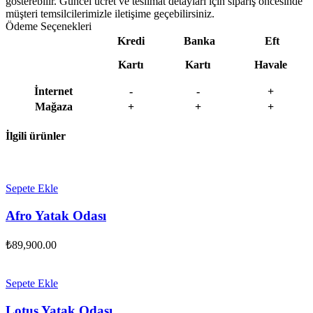
gösterebilir. Güncel ücret ve teslimat detayları için sipariş öncesinde
müşteri temsilcilerimizle iletişime geçebilirsiniz.
Ödeme Seçenekleri
Kredi
Banka
Eft
Kartı
Kartı
Havale
İnternet
-
-
+
Mağaza
+
+
+
İlgili ürünler
Sepete Ekle
Afro Yatak Odası
₺
89,900.00
Sepete Ekle
Lotus Yatak Odası