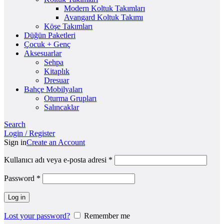
Modern Koltuk Takımları
Avangard Koltuk Takımı
Köşe Takımları
Düğün Paketleri
Çocuk + Genç
Aksesuarlar
Sehpa
Kitaplık
Dresuar
Bahçe Mobilyaları
Oturma Grupları
Salıncaklar
Search
Login / Register
Sign in
Create an Account
Kullanıcı adı veya e-posta adresi
*
Password
*
Log in
Lost your password?
Remember me