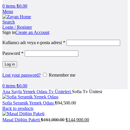
0
items
₺
0.00
Menu
Search
Login / Register
Sign in
Create an Account
Kullanıcı adı veya e-posta adresi
*
Password
*
Log in
Lost your password?
Remember me
0
items
₺
0.00
Ana Sayfa
Yemek Odası
Tv Üniteleri
Sofia Tv Ünitesi
Sofia Seramik Yemek Odası
₺
94,500.00
Back to products
Orijinal
Şu
Masal Düğün Paketi
₺
161,000.00
₺
144,900.00
fiyat:
andaki
fiyat:
₺161,000.00.