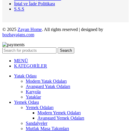
İptal ve İade Politikası
S.S.S
© 2025
Zayan Home
. All rights reserved | designed by
bozbayajans.com
Search
MENÜ
KATEGORİLER
Yatak Odası
Modern Yatak Odaları
Avangard Yatak Odaları
Karyola
Yataklar
Yemek Odası
Yemek Odaları
Modern Yemek Odaları
Avangard Yemek Odaları
Sandalyeler
Mutfak Masa Takımları