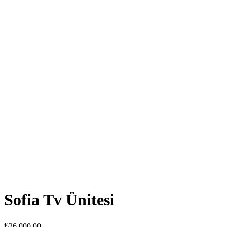
₺144,900.00.
Sofia Tv Ünitesi
₺
26,000.00