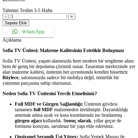
Tahmini Teslim
3-5
Hafta
Sofia
Tv
Sepete Ekle
Ünitesi
WhatsApp
adet
Açıklama
Sofia TV Ünitesi: Malzeme Kalitesinin Estetikle Buluşması
Sofia TV Ünitesi, yaşam alanınızda hem modern bir sergileme alanı
hem de geniş bir depolama çözümü sunar. Tasarımın merkezinde yer
alan malzeme kalitesi, ünitenin her ayrıntısında kendini hissettirir.
Böylece
, salonunuzda sadece bir mobilya değil, ömürlük bir
yatırımın parçasına sahip olursunuz.
Neden Sofia TV Ünitesini Tercih Etmelisiniz?
Full MDF ve Gürgen Sağlamlığı:
Ünitenin gövdesi
tamamen
full MDF
malzemeden üretilmiştir. Dayanıklılığı
artırmak adına ayak ve kasa kısımlarında ise fırınlanmış
gürgen ağacı
kullandık.
Sonuç olarak
, yıllar geçse de
formunu koruyan, sarsılmaz bir yapı elde edersiniz.
Opsiyonel Seramik Üst Yüzey:
Sofia Yemek Masası ile