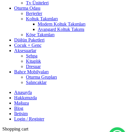
Tv Üniteleri
Oturma Odası
Berjerler
Koltuk Takımları
Modern Koltuk Takımları
Avangard Koltuk Takımı
Köşe Takımları
Düğün Paketleri
Çocuk + Genç
Aksesuarlar
Sehpa
Kitaplık
Dresuar
Bahçe Mobilyaları
Oturma Grupları
Salıncaklar
Anasayfa
Hakkımızda
Mağaza
Blog
İletişim
Login / Register
Shopping cart