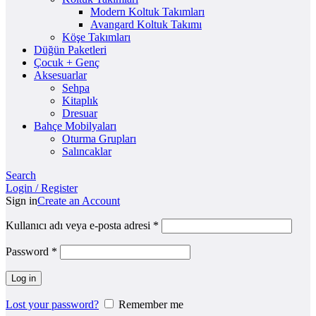
Modern Koltuk Takımları
Avangard Koltuk Takımı
Köşe Takımları
Düğün Paketleri
Çocuk + Genç
Aksesuarlar
Sehpa
Kitaplık
Dresuar
Bahçe Mobilyaları
Oturma Grupları
Salıncaklar
Search
Login / Register
Sign in
Create an Account
Kullanıcı adı veya e-posta adresi
*
Password
*
Log in
Lost your password?
Remember me