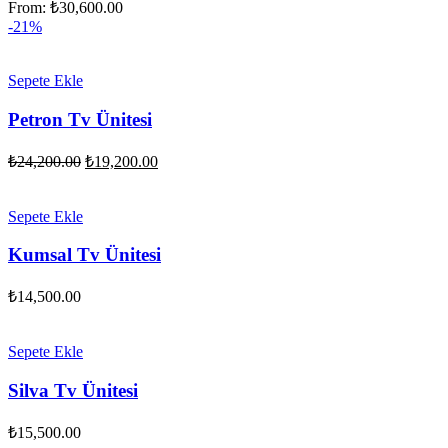
From:
₺
30,600.00
-21%
Sepete Ekle
Petron Tv Ünitesi
Orijinal
Şu
₺
24,200.00
₺
19,200.00
fiyat:
andaki
fiyat:
₺24,200.00.
₺19,200.00.
Sepete Ekle
Kumsal Tv Ünitesi
₺
14,500.00
Sepete Ekle
Silva Tv Ünitesi
₺
15,500.00