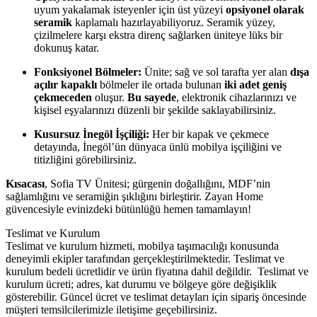
uyum yakalamak isteyenler için üst yüzeyi
opsiyonel olarak
seramik
kaplamalı hazırlayabiliyoruz. Seramik yüzey,
çizilmelere karşı ekstra direnç sağlarken üniteye lüks bir
dokunuş katar.
Fonksiyonel Bölmeler:
Ünite; sağ ve sol tarafta yer alan
dışa
açılır kapaklı
bölmeler ile ortada bulunan
iki adet geniş
çekmeceden
oluşur.
Bu sayede
, elektronik cihazlarınızı ve
kişisel eşyalarınızı düzenli bir şekilde saklayabilirsiniz.
Kusursuz İnegöl İşçiliği:
Her bir kapak ve çekmece
detayında, İnegöl’ün dünyaca ünlü mobilya işçiliğini ve
titizliğini görebilirsiniz.
Kısacası
, Sofia TV Ünitesi; gürgenin doğallığını, MDF’nin
sağlamlığını ve seramiğin şıklığını birleştirir. Zayan Home
güvencesiyle evinizdeki bütünlüğü hemen tamamlayın!
Teslimat ve Kurulum
Teslimat ve kurulum hizmeti, mobilya taşımacılığı konusunda
deneyimli ekipler tarafından gerçekleştirilmektedir. Teslimat ve
kurulum bedeli ücretlidir ve ürün fiyatına dahil değildir. ‎ Teslimat ve
kurulum ücreti; adres, kat durumu ve bölgeye göre değişiklik
gösterebilir. Güncel ücret ve teslimat detayları için sipariş öncesinde
müşteri temsilcilerimizle iletişime geçebilirsiniz.