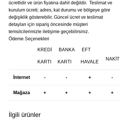
ücretlidir ve ürün fiyatına dahil değildir. ‎ Teslimat ve
kurulum ücreti; adres, kat durumu ve bölgeye göre
değişiklik gösterebilir. Güncel ücret ve teslimat
detayları için sipariş öncesinde müşteri
temsilcilerimizle iletişime geçebilirsiniz.
Ödeme Seçenekleri
KREDI
BANKA
EFT
NAKIT
KARTI
KARTI
HAVALE
İnternet
-
-
+
-
Mağaza
+
+
+
+
İlgili ürünler