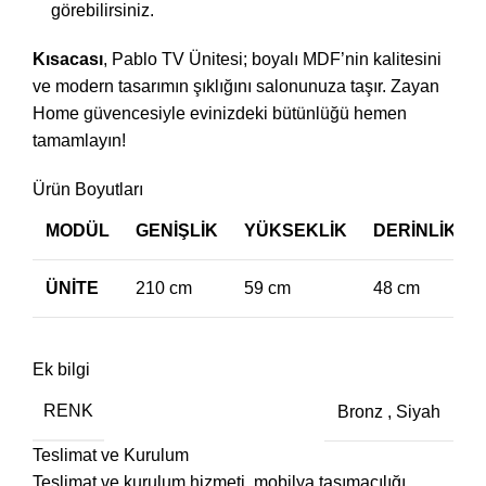
görebilirsiniz.
Kısacası
, Pablo TV Ünitesi; boyalı MDF’nin kalitesini
ve modern tasarımın şıklığını salonunuza taşır. Zayan
Home güvencesiyle evinizdeki bütünlüğü hemen
tamamlayın!
Ürün Boyutları
MODÜL
GENİŞLİK
YÜKSEKLİK
DERİNLİK
ÜNİTE
210 cm
59 cm
48 cm
Ek bilgi
RENK
Bronz
,
Siyah
Teslimat ve Kurulum
Teslimat ve kurulum hizmeti, mobilya taşımacılığı