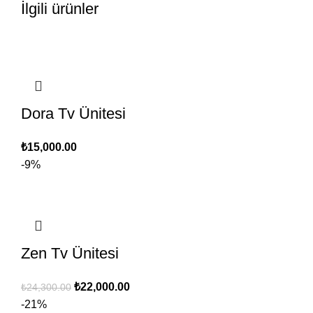
İlgili ürünler
Dora Tv Ünitesi
₺
15,000.00
-9%
Zen Tv Ünitesi
Orijinal
Şu
₺
22,000.00
₺
24,300.00
fiyat:
andaki
-21%