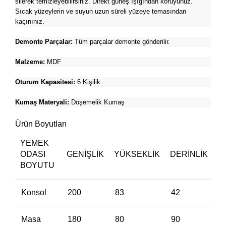
silerek temizleyebilirsiniz. Direkt güneş ışığından koruyunuz.
Sıcak yüzeylerin ve suyun uzun süreli yüzeye temasından
kaçınınız.
Demonte Parçalar:
Tüm parçalar demonte gönderilir.
Malzeme:
MDF
Oturum Kapasitesi:
6 Kişilik
Kumaş Materyali:
Döşemelik Kumaş
Ürün Boyutları
YEMEK
ODASI
GENIŞLIK
YÜKSEKLIK
DERINLIK
BOYUTU
Konsol
200
83
42
Masa
180
80
90