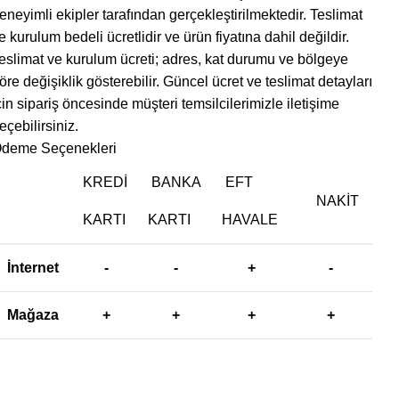
eneyimli ekipler tarafından gerçekleştirilmektedir. Teslimat
e kurulum bedeli ücretlidir ve ürün fiyatına dahil değildir. ‎
eslimat ve kurulum ücreti; adres, kat durumu ve bölgeye
öre değişiklik gösterebilir. Güncel ücret ve teslimat detayları
çin sipariş öncesinde müşteri temsilcilerimizle iletişime
eçebilirsiniz.
deme Seçenekleri
KREDI
BANKA
EFT
NAKIT
KARTI
KARTI
HAVALE
İnternet
-
-
+
-
Mağaza
+
+
+
+