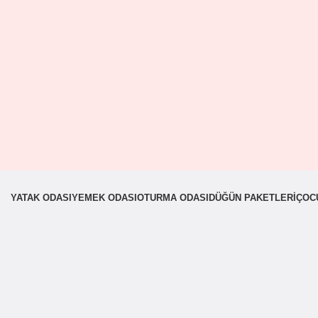
YATAK ODASI
YEMEK ODASI
OTURMA ODASI
DÜĞÜN PAKETLERI
ÇOC