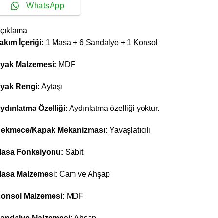
WhatsApp
çıklama
akım İçeriği:
1 Masa + 6 Sandalye + 1 Konsol
yak Malzemesi:
MDF
yak Rengi:
Aytaşı
ydınlatma Özelliği:
Aydınlatma özelliği yoktur.
ekmece/Kapak Mekanizması:
Yavaşlatıcılı
asa Fonksiyonu:
Sabit
asa Malzemesi:
Cam ve Ahşap
onsol Malzemesi:
MDF
andalye Malzemesi:
Ahşap