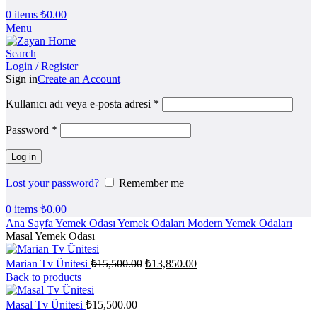
0
items
₺
0.00
Menu
Search
Login / Register
Sign in
Create an Account
Kullanıcı adı veya e-posta adresi
*
Password
*
Log in
Lost your password?
Remember me
0
items
₺
0.00
Ana Sayfa
Yemek Odası
Yemek Odaları
Modern Yemek Odaları
Masal Yemek Odası
Orijinal
Şu
Marian Tv Ünitesi
₺
15,500.00
₺
13,850.00
fiyat:
andaki
Back to products
fiyat:
₺15,500.00.
₺13,850.00.
Masal Tv Ünitesi
₺
15,500.00