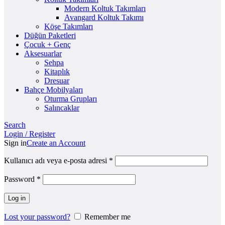
Modern Koltuk Takımları
Avangard Koltuk Takımı
Köşe Takımları
Düğün Paketleri
Çocuk + Genç
Aksesuarlar
Sehpa
Kitaplık
Dresuar
Bahçe Mobilyaları
Oturma Grupları
Salıncaklar
Search
Login / Register
Sign in
Create an Account
Kullanıcı adı veya e-posta adresi
*
Password
*
Log in
Lost your password?
Remember me