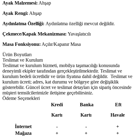
Ayak Malzemesi:
Ahşap
Ayak Rengi:
Ahşap
Aydınlatma Özelliği:
Aydınlatma özelliği mevcut değildir.
Çekmece/Kapak Mekanizması:
Yavaşlatıcılı
Masa Fonksiyonu:
Açılır/Kapanır Masa
Ürün Boyutları
Teslimat ve Kurulum
Teslimat ve kurulum hizmeti, mobilya taşımacılığı konusunda
deneyimli ekipler tarafından gerçekleştirilmektedir. Teslimat ve
kurulum bedeli ücretlidir ve ürün fiyatına dahil değildir. ‎ Teslimat ve
kurulum ücreti; adres, kat durumu ve bölgeye göre değişiklik
gösterebilir. Güncel ücret ve teslimat detayları için sipariş öncesinde
müşteri temsilcilerimizle iletişime geçebilirsiniz.
Ödeme Seçenekleri
Kredi
Banka
Eft
Kartı
Kartı
Havale
İnternet
-
-
+
Mağaza
+
+
+