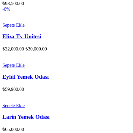
₺
98,500.00
-6%
Sepete Ekle
Eliza Tv Ünitesi
Orijinal
Şu
₺
32,000.00
₺
30,000.00
fiyat:
andaki
fiyat:
₺32,000.00.
₺30,000.00.
Sepete Ekle
Eylül Yemek Odası
₺
59,900.00
Sepete Ekle
Larin Yemek Odası
₺
65,000.00