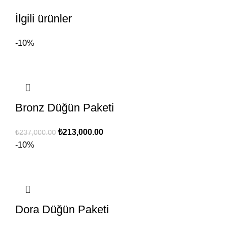
İlgili ürünler
-10%
Bronz Düğün Paketi
Orijinal
Şu
₺
213,000.00
₺
237,000.00
fiyat:
andaki
-10%
₺237,000.00.
fiyat:
₺213,000.00.
Dora Düğün Paketi