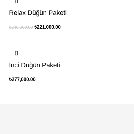
Relax Düğün Paketi
Orijinal
Şu
₺
221,000.00
₺
246,000.00
fiyat:
andaki
₺246,000.00.
fiyat:
₺221,000.00.
İnci Düğün Paketi
₺
277,000.00