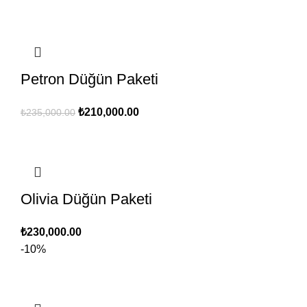
₺300,000.00.
fiyat:
₺270,000.00.
Petron Düğün Paketi
Orijinal
Şu
₺
210,000.00
₺
235,000.00
fiyat:
andaki
₺235,000.00.
fiyat:
₺210,000.00.
Olivia Düğün Paketi
₺
230,000.00
-10%