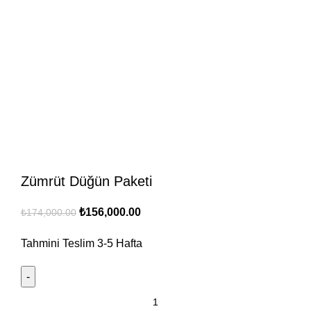
Zümrüt Düğün Paketi
Orijinal
Şu
₺
156,000.00
₺
174,000.00
fiyat:
andaki
Tahmini Teslim
3-5
Hafta
₺174,000.00.
fiyat:
₺156,000.00.
Zümrüt