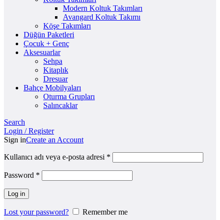
Modern Koltuk Takımları
Avangard Koltuk Takımı
Köşe Takımları
Düğün Paketleri
Çocuk + Genç
Aksesuarlar
Sehpa
Kitaplık
Dresuar
Bahçe Mobilyaları
Oturma Grupları
Salıncaklar
Search
Login / Register
Sign in
Create an Account
Kullanıcı adı veya e-posta adresi
*
Password
*
Log in
Lost your password?
Remember me