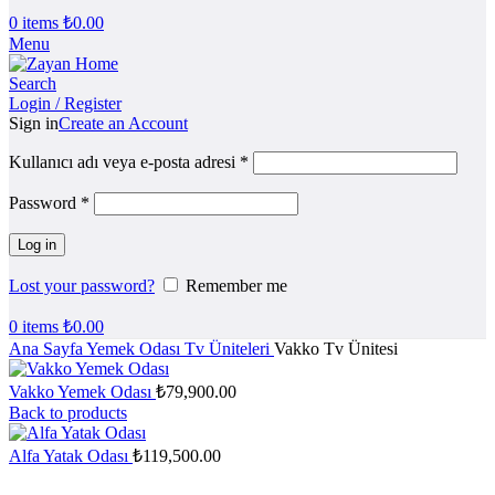
0
items
₺
0.00
Menu
Search
Login / Register
Sign in
Create an Account
Kullanıcı adı veya e-posta adresi
*
Password
*
Log in
Lost your password?
Remember me
0
items
₺
0.00
Ana Sayfa
Yemek Odası
Tv Üniteleri
Vakko Tv Ünitesi
Vakko Yemek Odası
₺
79,900.00
Back to products
Alfa Yatak Odası
₺
119,500.00