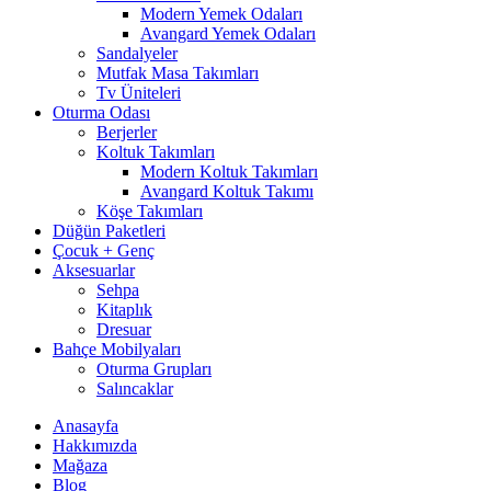
Modern Yemek Odaları
Avangard Yemek Odaları
Sandalyeler
Mutfak Masa Takımları
Tv Üniteleri
Oturma Odası
Berjerler
Koltuk Takımları
Modern Koltuk Takımları
Avangard Koltuk Takımı
Köşe Takımları
Düğün Paketleri
Çocuk + Genç
Aksesuarlar
Sehpa
Kitaplık
Dresuar
Bahçe Mobilyaları
Oturma Grupları
Salıncaklar
Anasayfa
Hakkımızda
Mağaza
Blog