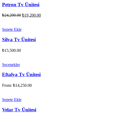
Petron Tv Ünitesi
Orijinal
Şu
₺
24,200.00
₺
19,200.00
fiyat:
andaki
fiyat:
₺24,200.00.
₺19,200.00.
Sepete Ekle
Silva Tv Ünitesi
₺
15,500.00
Seçenekler
Eftalya Tv Ünitesi
From:
₺
14,250.00
Sepete Ekle
Velar Tv Ünitesi