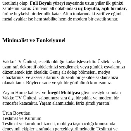
üretilmiş olup,
Full Boyalı
yüzeyi sayesinde uzun yıllar ilk günkü
zarafetini korur. Ünitenin alt dolabındaki
üç boyutlu, açılı formlar
,
ürüne heykelsi bir derinlik katar. Altın tonlarındaki zarif ve eğimli
metal ayaklar ise hem stabilite hem de modern bir estetik sunar.
Minimalist ve Fonksiyonel
Vakko TV Ünitesi, estetik olduğu kadar işlevseldir. Üstteki sade,
uzun raf, dekoratif objelerinizi sergilemek veya günlük eşyalarınızı
düzenlemek için idealdir. Geniş alt dolap bölmeleri, medya
cihazlarınızı ve aksesuarlarınızı düzenli bir şekilde saklamanıza
olanak tanır. Böylece sade ve şık bir görünümü korursunuz.
Zayan Home kalitesi ve
İnegöl Mobilyası
güvencesiyle sunulan
Vakko TV Ünitesi, salonunuza sıra dışı bir şıklık ve modern bir
atmosfer katacaktır. Yaşam alanınızdaki farkı şimdi yaratın!
Ürün Boyutları
Teslimat ve Kurulum
Teslimat ve kurulum hizmeti, mobilya taşımacılığı konusunda
deneyimli ekipler tarafından gerçekleştirilmektedir. Teslimat ve