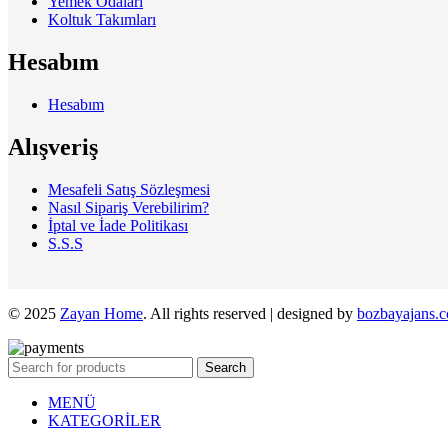
Yemek Odaları
Koltuk Takımları
Hesabım
Hesabım
Alışveriş
Mesafeli Satış Sözleşmesi
Nasıl Sipariş Verebilirim?
İptal ve İade Politikası
S.S.S
© 2025
Zayan Home
. All rights reserved | designed by
bozbayajans.
Search
MENÜ
KATEGORİLER