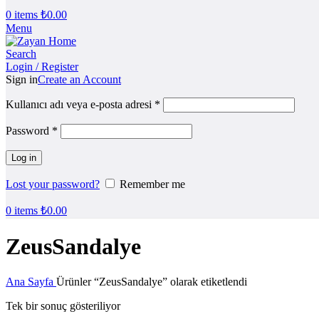
0
items
₺
0.00
Menu
Search
Login / Register
Sign in
Create an Account
Kullanıcı adı veya e-posta adresi
*
Password
*
Log in
Lost your password?
Remember me
0
items
₺
0.00
ZeusSandalye
Ana Sayfa
Ürünler “ZeusSandalye” olarak etiketlendi
Tek bir sonuç gösteriliyor