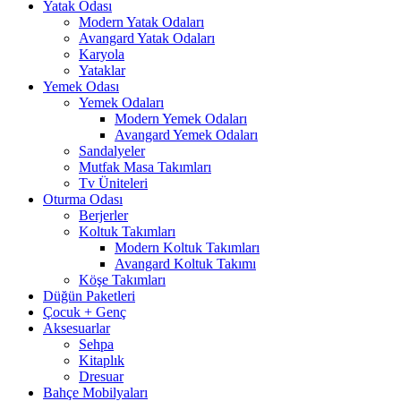
Yatak Odası
Modern Yatak Odaları
Avangard Yatak Odaları
Karyola
Yataklar
Yemek Odası
Yemek Odaları
Modern Yemek Odaları
Avangard Yemek Odaları
Sandalyeler
Mutfak Masa Takımları
Tv Üniteleri
Oturma Odası
Berjerler
Koltuk Takımları
Modern Koltuk Takımları
Avangard Koltuk Takımı
Köşe Takımları
Düğün Paketleri
Çocuk + Genç
Aksesuarlar
Sehpa
Kitaplık
Dresuar
Bahçe Mobilyaları