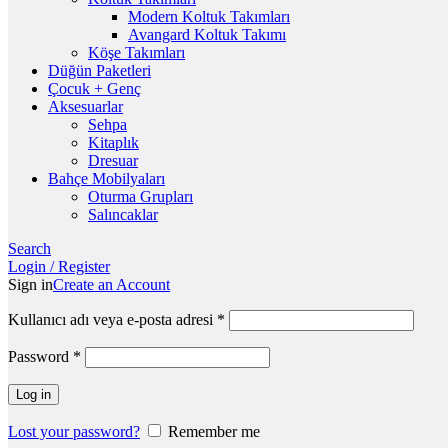
Modern Koltuk Takımları
Avangard Koltuk Takımı
Köşe Takımları
Düğün Paketleri
Çocuk + Genç
Aksesuarlar
Sehpa
Kitaplık
Dresuar
Bahçe Mobilyaları
Oturma Grupları
Salıncaklar
Search
Login / Register
Sign in
Create an Account
Kullanıcı adı veya e-posta adresi
*
Password
*
Log in
Lost your password?
Remember me