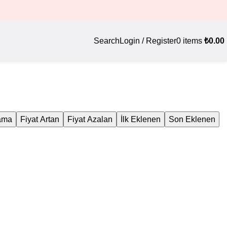
ı
Search
Login / Register
0
items
₺
0.00
lama
Fiyat Artan
Fiyat Azalan
İlk Eklenen
Son Eklenen