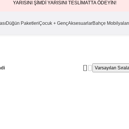
YARISINI ŞİMDİ YARISINI TESLİMATTA ÖDEYİN!
ası
Düğün Paketleri
Çocuk + Genç
Aksesuarlar
Bahçe Mobilyalar
ndi
Varsayılan Sıra