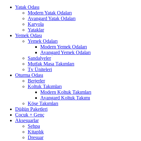
Yatak Odası
Modern Yatak Odaları
Avangard Yatak Odaları
Karyola
Yataklar
Yemek Odası
Yemek Odaları
Modern Yemek Odaları
Avangard Yemek Odaları
Sandalyeler
Mutfak Masa Takımları
Tv Üniteleri
Oturma Odası
Berjerler
Koltuk Takımları
Modern Koltuk Takımları
Avangard Koltuk Takımı
Köşe Takımları
Düğün Paketleri
Çocuk + Genç
Aksesuarlar
Sehpa
Kitaplık
Dresuar