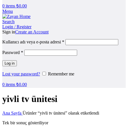
0
items
₺
0.00
Menu
Search
Login / Register
Sign in
Create an Account
Kullanıcı adı veya e-posta adresi
*
Password
*
Log in
Lost your password?
Remember me
0
items
₺
0.00
yivli tv ünitesi
Ana Sayfa
Ürünler “yivli tv ünitesi” olarak etiketlendi
Tek bir sonuç gösteriliyor