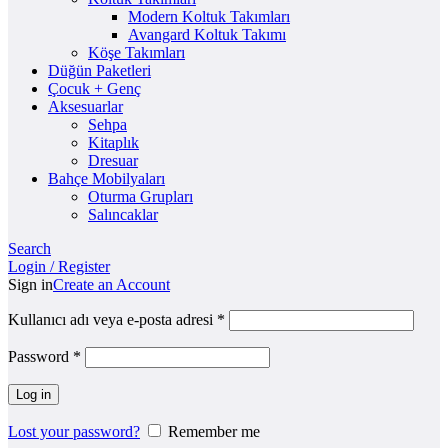
Modern Koltuk Takımları
Avangard Koltuk Takımı
Köşe Takımları
Düğün Paketleri
Çocuk + Genç
Aksesuarlar
Sehpa
Kitaplık
Dresuar
Bahçe Mobilyaları
Oturma Grupları
Salıncaklar
Search
Login / Register
Sign in
Create an Account
Kullanıcı adı veya e-posta adresi
*
Password
*
Log in
Lost your password?
Remember me