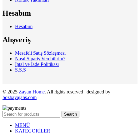
Hesabım
Hesabım
Alışveriş
Mesafeli Satış Sözleşmesi
Nasıl Sipariş Verebilirim?
İptal ve İade Politikası
S.S.S
© 2025
Zayan Home
. All rights reserved | designed by
bozbayajans.com
Search
MENÜ
KATEGORİLER