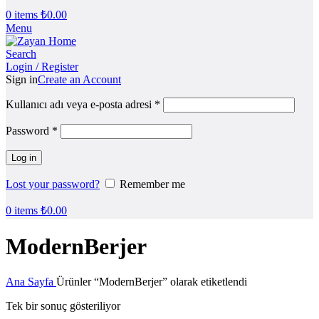
0
items
₺
0.00
Menu
Search
Login / Register
Sign in
Create an Account
Kullanıcı adı veya e-posta adresi
*
Password
*
Log in
Lost your password?
Remember me
0
items
₺
0.00
ModernBerjer
Ana Sayfa
Ürünler “ModernBerjer” olarak etiketlendi
Tek bir sonuç gösteriliyor