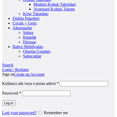
Modern Koltuk Takımları
Avangard Koltuk Takımı
Köşe Takımları
Düğün Paketleri
Çocuk + Genç
Aksesuarlar
Sehpa
Kitaplık
Dresuar
Bahçe Mobilyaları
Oturma Grupları
Salıncaklar
Search
Login / Register
Sign in
Create an Account
Kullanıcı adı veya e-posta adresi
*
Password
*
Log in
Lost your password?
Remember me