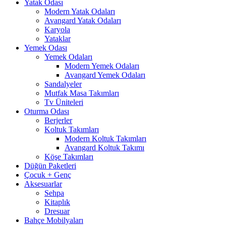
Yatak Odası
Modern Yatak Odaları
Avangard Yatak Odaları
Karyola
Yataklar
Yemek Odası
Yemek Odaları
Modern Yemek Odaları
Avangard Yemek Odaları
Sandalyeler
Mutfak Masa Takımları
Tv Üniteleri
Oturma Odası
Berjerler
Koltuk Takımları
Modern Koltuk Takımları
Avangard Koltuk Takımı
Köşe Takımları
Düğün Paketleri
Çocuk + Genç
Aksesuarlar
Sehpa
Kitaplık
Dresuar
Bahçe Mobilyaları