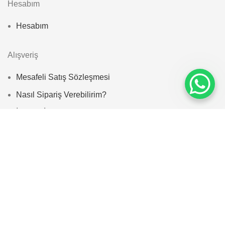
Hesabım
Hesabım
Alışveriş
Mesafeli Satış Sözleşmesi
Nasıl Sipariş Verebilirim?
İptal ve İade Politikası
S.S.S
© 2025
Zayan Home
. All rights reserved | designed by
bozbayajans.com