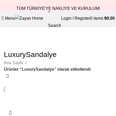
TÜM TÜRKİYE'YE NAKLİYE VE KURULUM!
Menu
Login / Register
0
items
₺
0.00
Search
LuxurySandalye
Ana Sayfa
Ürünler “LuxurySandalye” olarak etiketlendi