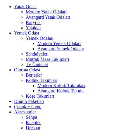
Yatak Odası
Modern Yatak Odaları
Avangard Yatak Odaları
Karyola
Yataklar
Yemek Odası
Yemek Odaları
Modern Yemek Odaları
Avangard Yemek Odaları
Sandalyeler
Mutfak Masa Takımları
Tv Üniteleri
Oturma Odası
Berjerler
Koltuk Takımları
Modern Koltuk Takımları
Avangard Koltuk Takımı
Köşe Takımları
Düğün Paketleri
Çocuk + Genç
Aksesuarlar
Sehpa
Kitaplık
Dresuar