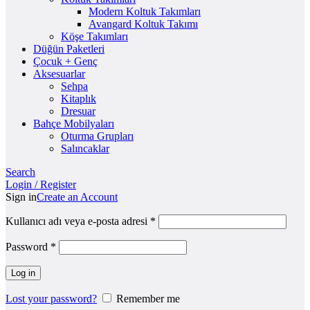
Modern Koltuk Takımları
Avangard Koltuk Takımı
Köşe Takımları
Düğün Paketleri
Çocuk + Genç
Aksesuarlar
Sehpa
Kitaplık
Dresuar
Bahçe Mobilyaları
Oturma Grupları
Salıncaklar
Search
Login / Register
Sign in
Create an Account
Kullanıcı adı veya e-posta adresi
*
Password
*
Log in
Lost your password?
Remember me