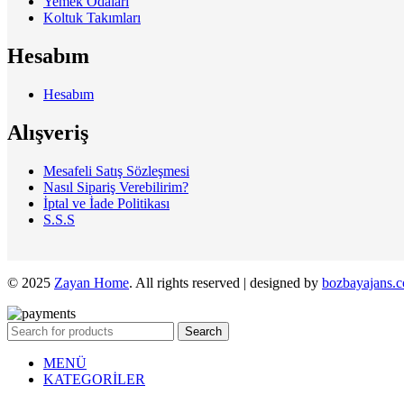
Yemek Odaları
Koltuk Takımları
Hesabım
Hesabım
Alışveriş
Mesafeli Satış Sözleşmesi
Nasıl Sipariş Verebilirim?
İptal ve İade Politikası
S.S.S
© 2025
Zayan Home
. All rights reserved | designed by
bozbayajans.
Search
MENÜ
KATEGORİLER