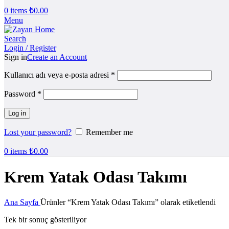
0
items
₺
0.00
Menu
Search
Login / Register
Sign in
Create an Account
Kullanıcı adı veya e-posta adresi
*
Password
*
Log in
Lost your password?
Remember me
0
items
₺
0.00
Krem Yatak Odası Takımı
Ana Sayfa
Ürünler “Krem Yatak Odası Takımı” olarak etiketlendi
Tek bir sonuç gösteriliyor