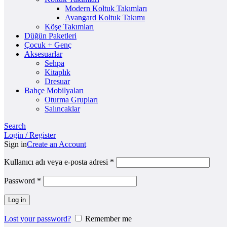
Modern Koltuk Takımları
Avangard Koltuk Takımı
Köşe Takımları
Düğün Paketleri
Çocuk + Genç
Aksesuarlar
Sehpa
Kitaplık
Dresuar
Bahçe Mobilyaları
Oturma Grupları
Salıncaklar
Search
Login / Register
Sign in
Create an Account
Kullanıcı adı veya e-posta adresi
*
Password
*
Log in
Lost your password?
Remember me