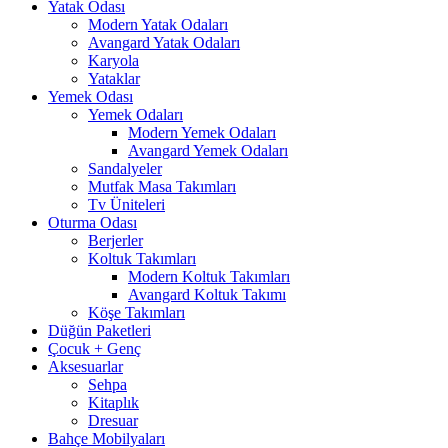
Yatak Odası
Modern Yatak Odaları
Avangard Yatak Odaları
Karyola
Yataklar
Yemek Odası
Yemek Odaları
Modern Yemek Odaları
Avangard Yemek Odaları
Sandalyeler
Mutfak Masa Takımları
Tv Üniteleri
Oturma Odası
Berjerler
Koltuk Takımları
Modern Koltuk Takımları
Avangard Koltuk Takımı
Köşe Takımları
Düğün Paketleri
Çocuk + Genç
Aksesuarlar
Sehpa
Kitaplık
Dresuar
Bahçe Mobilyaları