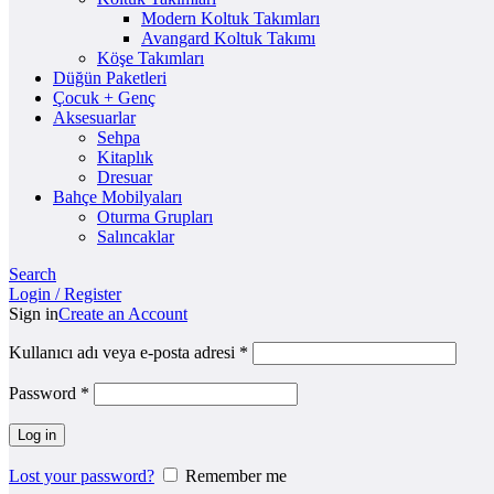
Modern Koltuk Takımları
Avangard Koltuk Takımı
Köşe Takımları
Düğün Paketleri
Çocuk + Genç
Aksesuarlar
Sehpa
Kitaplık
Dresuar
Bahçe Mobilyaları
Oturma Grupları
Salıncaklar
Search
Login / Register
Sign in
Create an Account
Kullanıcı adı veya e-posta adresi
*
Password
*
Log in
Lost your password?
Remember me