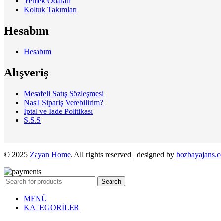
Yemek Odaları
Koltuk Takımları
Hesabım
Hesabım
Alışveriş
Mesafeli Satış Sözleşmesi
Nasıl Sipariş Verebilirim?
İptal ve İade Politikası
S.S.S
© 2025
Zayan Home
. All rights reserved | designed by
bozbayajans.
Search
MENÜ
KATEGORİLER