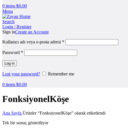
0
items
₺
0.00
Menu
Search
Login / Register
Sign in
Create an Account
Kullanıcı adı veya e-posta adresi
*
Password
*
Log in
Lost your password?
Remember me
0
items
₺
0.00
FonksiyonelKöşe
Ana Sayfa
Ürünler “FonksiyonelKöşe” olarak etiketlendi
Tek bir sonuç gösteriliyor