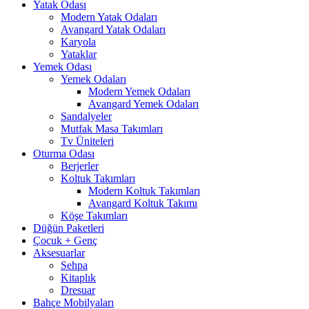
Yatak Odası
Modern Yatak Odaları
Avangard Yatak Odaları
Karyola
Yataklar
Yemek Odası
Yemek Odaları
Modern Yemek Odaları
Avangard Yemek Odaları
Sandalyeler
Mutfak Masa Takımları
Tv Üniteleri
Oturma Odası
Berjerler
Koltuk Takımları
Modern Koltuk Takımları
Avangard Koltuk Takımı
Köşe Takımları
Düğün Paketleri
Çocuk + Genç
Aksesuarlar
Sehpa
Kitaplık
Dresuar
Bahçe Mobilyaları