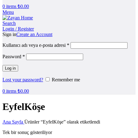
0
items
₺
0.00
Menu
Search
Login / Register
Sign in
Create an Account
Kullanıcı adı veya e-posta adresi
*
Password
*
Log in
Lost your password?
Remember me
0
items
₺
0.00
EyfelKöşe
Ana Sayfa
Ürünler “EyfelKöşe” olarak etiketlendi
Tek bir sonuç gösteriliyor