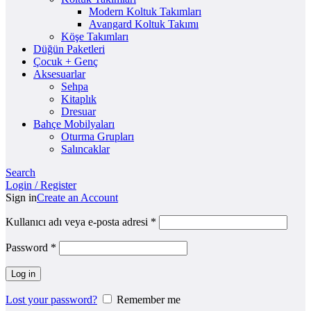
Modern Koltuk Takımları
Avangard Koltuk Takımı
Köşe Takımları
Düğün Paketleri
Çocuk + Genç
Aksesuarlar
Sehpa
Kitaplık
Dresuar
Bahçe Mobilyaları
Oturma Grupları
Salıncaklar
Search
Login / Register
Sign in
Create an Account
Kullanıcı adı veya e-posta adresi
*
Password
*
Log in
Lost your password?
Remember me