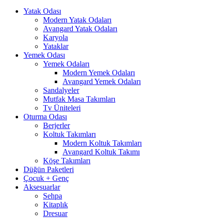
Yatak Odası
Modern Yatak Odaları
Avangard Yatak Odaları
Karyola
Yataklar
Yemek Odası
Yemek Odaları
Modern Yemek Odaları
Avangard Yemek Odaları
Sandalyeler
Mutfak Masa Takımları
Tv Üniteleri
Oturma Odası
Berjerler
Koltuk Takımları
Modern Koltuk Takımları
Avangard Koltuk Takımı
Köşe Takımları
Düğün Paketleri
Çocuk + Genç
Aksesuarlar
Sehpa
Kitaplık
Dresuar