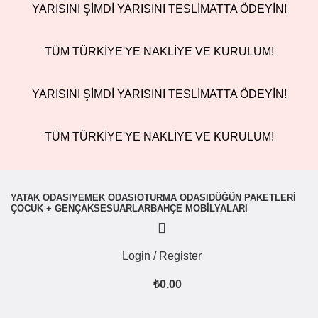
YARISINI ŞİMDİ YARISINI TESLİMATTA ÖDEYİN!
TÜM TÜRKİYE'YE NAKLİYE VE KURULUM!
YARISINI ŞİMDİ YARISINI TESLİMATTA ÖDEYİN!
TÜM TÜRKİYE'YE NAKLİYE VE KURULUM!
YATAK ODASI
YEMEK ODASI
OTURMA ODASI
DÜĞÜN PAKETLERI
ÇOCUK + GENÇ
AKSESUARLAR
BAHÇE MOBILYALARI
Login / Register
₺
0.00