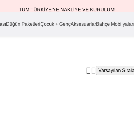
TÜM TÜRKİYE'YE NAKLİYE VE KURULUM!
ası
Düğün Paketleri
Çocuk + Genç
Aksesuarlar
Bahçe Mobilyalar
Varsayılan Sıra