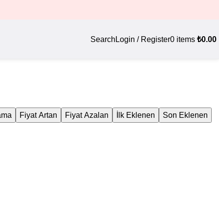
ı
Search
Login / Register
0
items
₺
0.00
lama
Fiyat Artan
Fiyat Azalan
İlk Eklenen
Son Eklenen