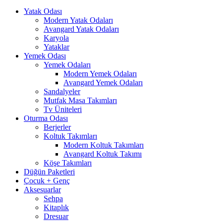
Yatak Odası
Modern Yatak Odaları
Avangard Yatak Odaları
Karyola
Yataklar
Yemek Odası
Yemek Odaları
Modern Yemek Odaları
Avangard Yemek Odaları
Sandalyeler
Mutfak Masa Takımları
Tv Üniteleri
Oturma Odası
Berjerler
Koltuk Takımları
Modern Koltuk Takımları
Avangard Koltuk Takımı
Köşe Takımları
Düğün Paketleri
Çocuk + Genç
Aksesuarlar
Sehpa
Kitaplık
Dresuar