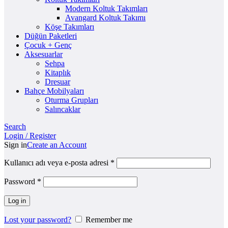
Modern Koltuk Takımları
Avangard Koltuk Takımı
Köşe Takımları
Düğün Paketleri
Çocuk + Genç
Aksesuarlar
Sehpa
Kitaplık
Dresuar
Bahçe Mobilyaları
Oturma Grupları
Salıncaklar
Search
Login / Register
Sign in
Create an Account
Kullanıcı adı veya e-posta adresi
*
Password
*
Log in
Lost your password?
Remember me