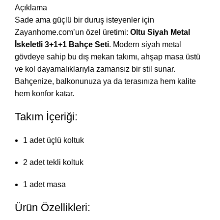
Açıklama
Sade ama güçlü bir duruş isteyenler için
Zayanhome.com’un özel üretimi:
Oltu Siyah Metal
İskeletli 3+1+1 Bahçe Seti
. Modern siyah metal
gövdeye sahip bu dış mekan takımı, ahşap masa üstü
ve kol dayamalıklarıyla zamansız bir stil sunar.
Bahçenize, balkonunuza ya da terasınıza hem kalite
hem konfor katar.
Takım İçeriği:
1 adet üçlü koltuk
2 adet tekli koltuk
1 adet masa
Ürün Özellikleri: