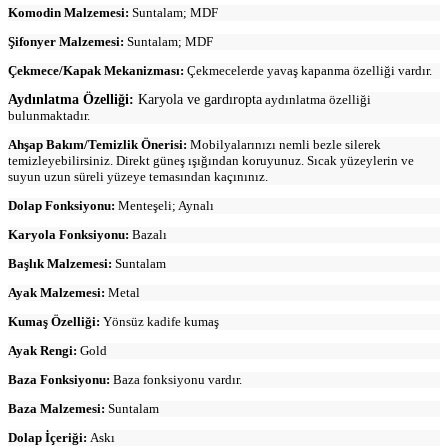
Komodin Malzemesi:
Suntalam; MDF
Şifonyer Malzemesi:
Suntalam; MDF
Çekmece/Kapak Mekanizması:
Çekmecelerde yavaş kapanma özelliği vardır.
Aydınlatma Özelliği:
Karyola ve gardıropta
aydınlatma özelliği
bulunmaktadır.
Ahşap Bakım/Temizlik Önerisi:
Mobilyalarınızı nemli bezle silerek
temizleyebilirsiniz. Direkt güneş ışığından koruyunuz. Sıcak yüzeylerin ve
suyun uzun süreli yüzeye temasından kaçınınız.
Dolap Fonksiyonu:
Menteşeli; Aynalı
Karyola Fonksiyonu:
Bazalı
Başlık Malzemesi:
Suntalam
Ayak Malzemesi:
Metal
Kumaş Özelliği:
Yönsüz kadife kumaş
Ayak Rengi:
Gold
Baza Fonksiyonu:
Baza fonksiyonu vardır.
Baza Malzemesi:
Suntalam
Dolap İçeriği:
Askı