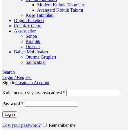
Modern Koltuk Takımları
Avangard Koltuk Takımı
Köşe Takımları
Düğün Paketleri
Çocuk + Genç
Aksesuarlar
Sehpa
Kitaplık
Dresuar
Bahçe Mobilyaları
Oturma Grupları
Salıncaklar
Search
Login / Register
Sign in
Create an Account
Kullanıcı adı veya e-posta adresi
*
Password
*
Log in
Lost your password?
Remember me