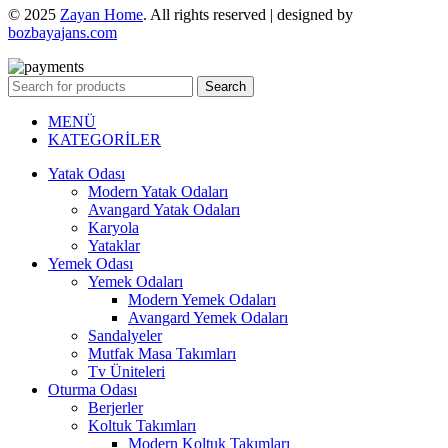
© 2025
Zayan Home
. All rights reserved | designed by
bozbayajans.com
Search
MENÜ
KATEGORİLER
Yatak Odası
Modern Yatak Odaları
Avangard Yatak Odaları
Karyola
Yataklar
Yemek Odası
Yemek Odaları
Modern Yemek Odaları
Avangard Yemek Odaları
Sandalyeler
Mutfak Masa Takımları
Tv Üniteleri
Oturma Odası
Berjerler
Koltuk Takımları
Modern Koltuk Takımları