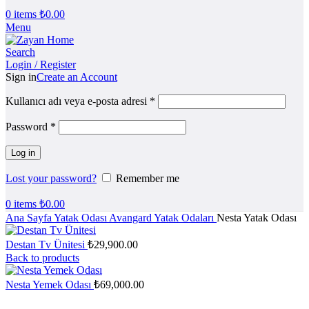
0
items
₺
0.00
Menu
Search
Login / Register
Sign in
Create an Account
Kullanıcı adı veya e-posta adresi
*
Password
*
Log in
Lost your password?
Remember me
0
items
₺
0.00
Ana Sayfa
Yatak Odası
Avangard Yatak Odaları
Nesta Yatak Odası
Destan Tv Ünitesi
₺
29,900.00
Back to products
Nesta Yemek Odası
₺
69,000.00