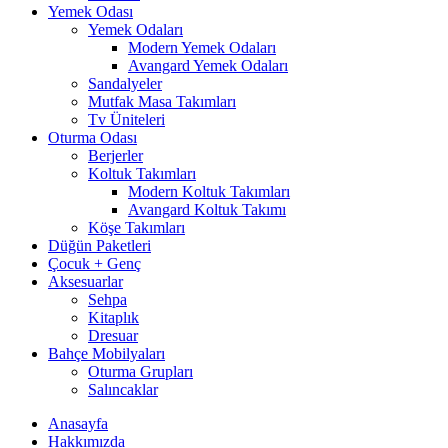
Yemek Odası
Yemek Odaları
Modern Yemek Odaları
Avangard Yemek Odaları
Sandalyeler
Mutfak Masa Takımları
Tv Üniteleri
Oturma Odası
Berjerler
Koltuk Takımları
Modern Koltuk Takımları
Avangard Koltuk Takımı
Köşe Takımları
Düğün Paketleri
Çocuk + Genç
Aksesuarlar
Sehpa
Kitaplık
Dresuar
Bahçe Mobilyaları
Oturma Grupları
Salıncaklar
Anasayfa
Hakkımızda