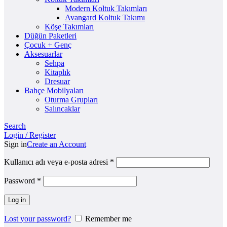
Modern Koltuk Takımları
Avangard Koltuk Takımı
Köşe Takımları
Düğün Paketleri
Çocuk + Genç
Aksesuarlar
Sehpa
Kitaplık
Dresuar
Bahçe Mobilyaları
Oturma Grupları
Salıncaklar
Search
Login / Register
Sign in
Create an Account
Kullanıcı adı veya e-posta adresi
*
Password
*
Log in
Lost your password?
Remember me