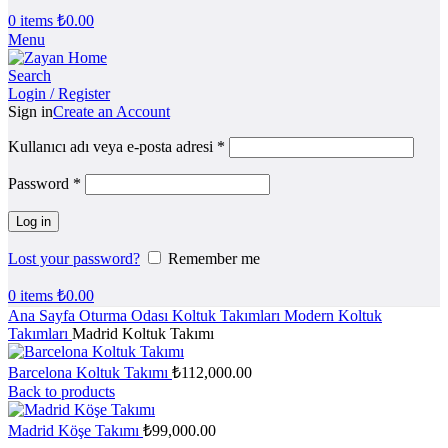
0
items
₺
0.00
Menu
Search
Login / Register
Sign in
Create an Account
Kullanıcı adı veya e-posta adresi
*
Password
*
Log in
Lost your password?
Remember me
0
items
₺
0.00
Ana Sayfa
Oturma Odası
Koltuk Takımları
Modern Koltuk
Takımları
Madrid Koltuk Takımı
Barcelona Koltuk Takımı
₺
112,000.00
Back to products
Madrid Köşe Takımı
₺
99,000.00