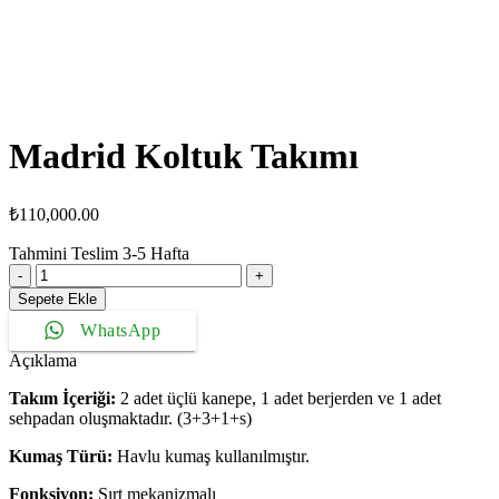
Madrid Koltuk Takımı
₺
110,000.00
Tahmini Teslim
3-5
Hafta
Madrid
Koltuk
Sepete Ekle
Takımı
WhatsApp
adet
Açıklama
Takım İçeriği:
2 adet üçlü kanepe, 1 adet berjerden ve 1 adet
sehpadan oluşmaktadır. (3+3+1+s)
Kumaş Türü:
Havlu kumaş kullanılmıştır.
Fonksiyon:
Sırt mekanizmalı