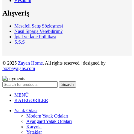
Hesabım
Alışveriş
Mesafeli Satış Sözleşmesi
Nasıl Sipariş Verebilirim?
İptal ve İade Politikası
S.S.S
© 2025
Zayan Home
. All rights reserved | designed by
bozbayajans.com
Search
MENÜ
KATEGORİLER
Yatak Odası
Modern Yatak Odaları
Avangard Yatak Odaları
Karyola
Yataklar