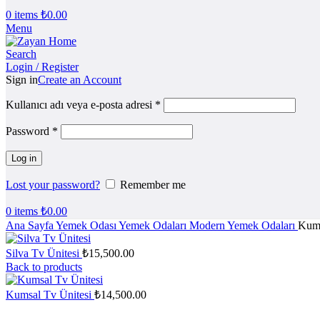
0
items
₺
0.00
Menu
Search
Login / Register
Sign in
Create an Account
Kullanıcı adı veya e-posta adresi
*
Password
*
Log in
Lost your password?
Remember me
0
items
₺
0.00
Ana Sayfa
Yemek Odası
Yemek Odaları
Modern Yemek Odaları
Kums
Silva Tv Ünitesi
₺
15,500.00
Back to products
Kumsal Tv Ünitesi
₺
14,500.00