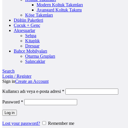
Modern Koltuk Takımları
Avangard Koltuk Takımı
Köşe Takımları
Düğün Paketleri
Çocuk + Genç
Aksesuarlar
Sehpa
Kitaplık
Dresuar
Bahçe Mobilyaları
Oturma Grupları
Salıncaklar
Search
Login / Register
Sign in
Create an Account
Kullanıcı adı veya e-posta adresi
*
Password
*
Log in
Lost your password?
Remember me