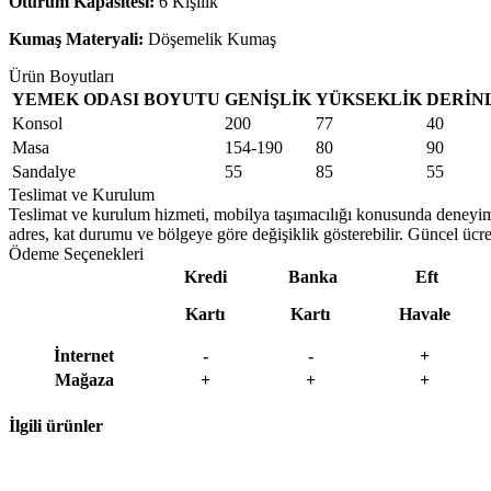
Oturum Kapasitesi:
6 Kişilik
Kumaş Materyali:
Döşemelik Kumaş
Ürün Boyutları
YEMEK ODASI BOYUTU
GENİŞLİK
YÜKSEKLİK
DERİN
Konsol
200
77
40
Masa
154-190
80
90
Sandalye
55
85
55
Teslimat ve Kurulum
Teslimat ve kurulum hizmeti, mobilya taşımacılığı konusunda deneyimli e
adres, kat durumu ve bölgeye göre değişiklik gösterebilir. Güncel ücret 
Ödeme Seçenekleri
Kredi
Banka
Eft
Kartı
Kartı
Havale
İnternet
-
-
+
Mağaza
+
+
+
İlgili ürünler