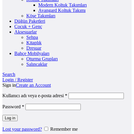
Modern Koltuk Takımları
Avangard Koltuk Takımı
Köşe Takımları
Düğün Paketleri
Çocuk + Genç
Aksesuarlar
Sehpa
Kitaplık
Dresuar
Bahçe Mobilyaları
Oturma Grupları
Salıncaklar
Search
Login / Register
Sign in
Create an Account
Kullanıcı adı veya e-posta adresi
*
Password
*
Log in
Lost your password?
Remember me