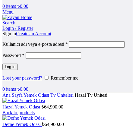
0
items
₺
0.00
Menu
Search
Login / Register
Sign in
Create an Account
Kullanıcı adı veya e-posta adresi
*
Password
*
Log in
Lost your password?
Remember me
0
items
₺
0.00
Ana Sayfa
Yemek Odası
Tv Üniteleri
Hazal Tv Ünitesi
Hazal Yemek Odası
₺
64,900.00
Back to products
Defne Yemek Odası
₺
64,900.00