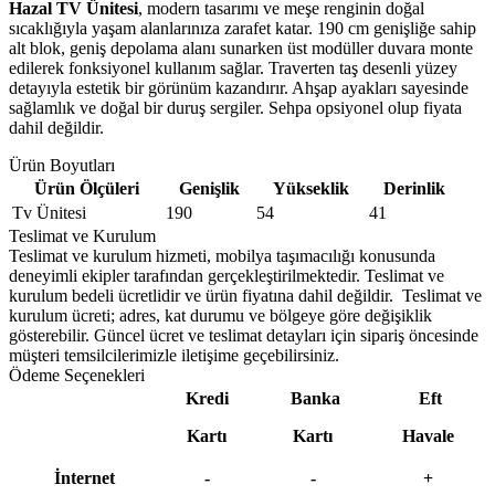
Hazal TV Ünitesi
, modern tasarımı ve meşe renginin doğal
sıcaklığıyla yaşam alanlarınıza zarafet katar. 190 cm genişliğe sahip
alt blok, geniş depolama alanı sunarken üst modüller duvara monte
edilerek fonksiyonel kullanım sağlar. Traverten taş desenli yüzey
detayıyla estetik bir görünüm kazandırır. Ahşap ayakları sayesinde
sağlamlık ve doğal bir duruş sergiler. Sehpa opsiyonel olup fiyata
dahil değildir.
Ürün Boyutları
Ürün Ölçüleri
Genişlik
Yükseklik
Derinlik
Tv Ünitesi
190
54
41
Teslimat ve Kurulum
Teslimat ve kurulum hizmeti, mobilya taşımacılığı konusunda
deneyimli ekipler tarafından gerçekleştirilmektedir. Teslimat ve
kurulum bedeli ücretlidir ve ürün fiyatına dahil değildir. ‎ Teslimat ve
kurulum ücreti; adres, kat durumu ve bölgeye göre değişiklik
gösterebilir. Güncel ücret ve teslimat detayları için sipariş öncesinde
müşteri temsilcilerimizle iletişime geçebilirsiniz.
Ödeme Seçenekleri
Kredi
Banka
Eft
Kartı
Kartı
Havale
İnternet
-
-
+