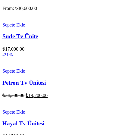
From:
₺
30,600.00
Sepete Ekle
Sude Tv Ünite
₺
17,000.00
-21%
Sepete Ekle
Petron Tv Ünitesi
Orijinal
Şu
₺
24,200.00
₺
19,200.00
fiyat:
andaki
fiyat:
₺24,200.00.
₺19,200.00.
Sepete Ekle
Hayal Tv Ünitesi